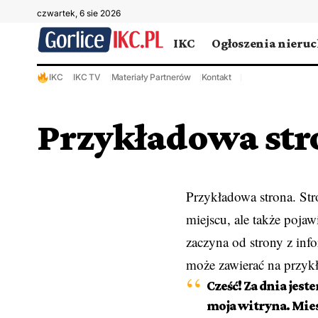
czwartek, 6 sie 2026
IKC
Ogłoszenia nieru
IKC
IKC TV
Materiały Partnerów
Kontakt
Przykładowa str
Przykładowa strona. Str
miejscu, ale także poj
zaczyna od strony z inf
może zawierać na przykła
Cześć! Za dnia jes
moja witryna. Mie