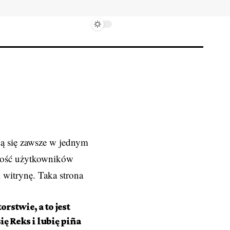
ją się zawsze w jednym
szość użytkowników
 witrynę. Taka strona
rstwie, a to jest
 Reks i lubię piña