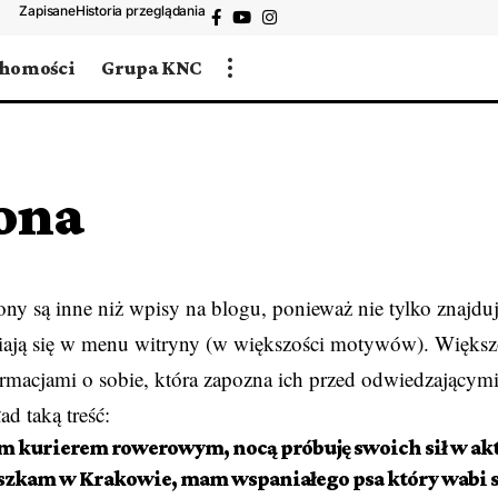
Zapisane
Historia przeglądania
chomości
Grupa KNC
ona
ony są inne niż wpisy na blogu, ponieważ nie tylko znajdu
awiają się w menu witryny (w większości motywów). Więk
ormacjami o sobie, która zapozna ich przed odwiedzającymi
d taką treść:
tem kurierem rowerowym, nocą próbuję swoich sił w akto
szkam w Krakowie, mam wspaniałego psa który wabi się