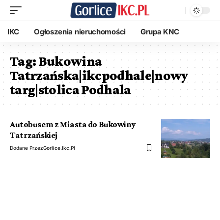
IKC
Ogłoszenia nieruchomości
Grupa KNC
Tag:
Bukowina
Tatrzańska|ikcpodhale|nowy
targ|stolica Podhala
Autobusem z Miasta do Bukowiny
Tatrzańskiej
Dodane Przez
Gorlice.ikc.pl