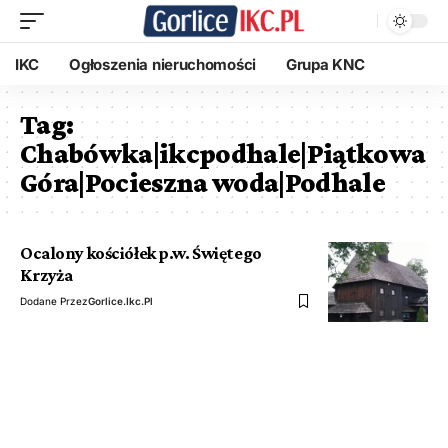
IKC
Ogłoszenia nieruchomości
Grupa KNC
Tag:
Chabówka|ikcpodhale|Piątkowa
Góra|Pocieszna woda|Podhale
Ocalony kościółek p.w. Świętego
Krzyża
Dodane Przez
Gorlice.ikc.pl