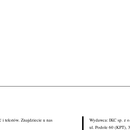
i tekstów. Znajdziecie u nas
Wydawca: IKC sp. z o
.
ul. Podole 60 (KPT),