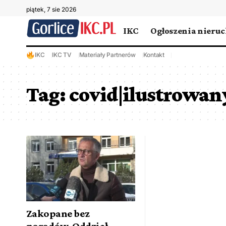
piątek, 7 sie 2026
IKC
Ogłoszenia nieru
IKC
IKC TV
Materiały Partnerów
Kontakt
Tag:
covid|ilustrowan
Zakopane bez
porodów. Oddział