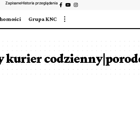
Zapisane
Historia przeglądania
chomości
Grupa KNC
y kurier codzienny|poro