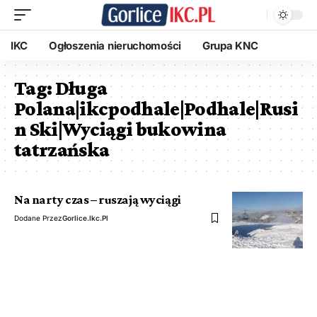
IKC
Ogłoszenia nieruchomości
Grupa KNC
Tag:
Długa
Polana|ikcpodhale|Podhale|Rusi
n Ski|Wyciągi bukowina
tatrzańska
Na narty czas – ruszają wyciągi
Dodane Przez
Gorlice.ikc.pl