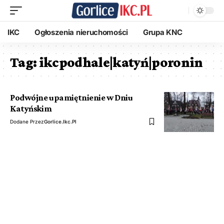
IKC
Ogłoszenia nieruchomości
Grupa KNC
Tag:
ikcpodhale|katyń|poronin
Podwójne upamiętnienie w Dniu
Katyńskim
Dodane Przez
Gorlice.ikc.pl