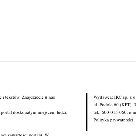
i tekstów. Znajdziecie u nas
Wydawca: IKC sp. z o
.
ul. Podole 60 (KPT),
c portal doskonałym miejscem ludzi,
tel.: 600-015-060; e-m
Polityka prywatności
nej zawartości portalu. W