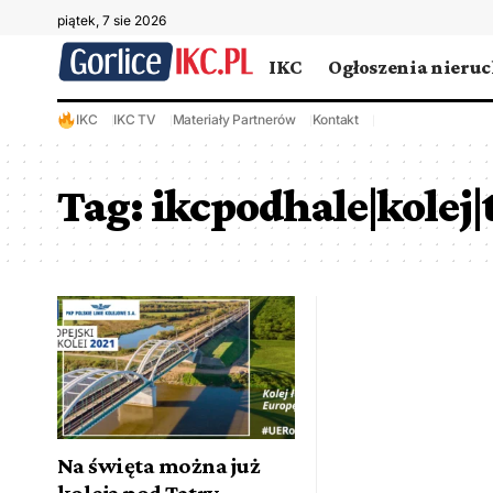
piątek, 7 sie 2026
IKC
Ogłoszenia nieru
IKC
IKC TV
Materiały Partnerów
Kontakt
Tag:
ikcpodhale|kolej|
Na święta można już
koleją pod Tatry