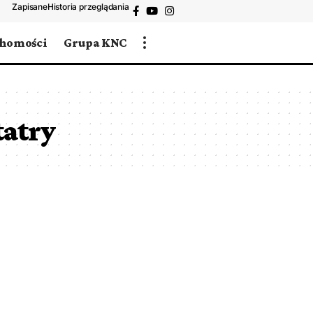
Zapisane
Historia przeglądania
chomości
Grupa KNC
tatry