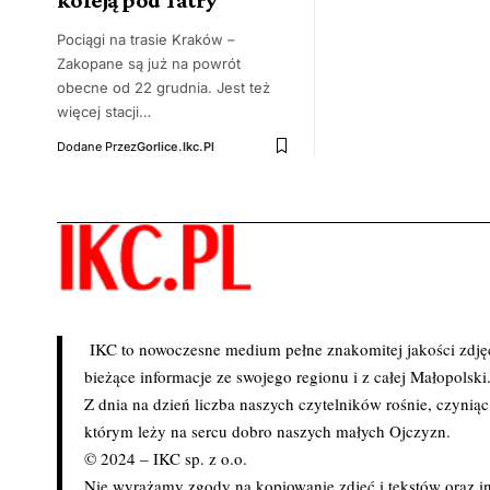
Pociągi na trasie Kraków –
Zakopane są już na powrót
obecne od 22 grudnia. Jest też
więcej stacji…
Dodane Przez
Gorlice.ikc.pl
IKC to nowoczesne medium pełne znakomitej jakości zdjęć 
bieżące informacje ze swojego regionu i z całej Małopolski
Z dnia na dzień liczba naszych czytelników rośnie, czynią
którym leży na sercu dobro naszych małych Ojczyzn.
© 2024 – IKC sp. z o.o.
Nie wyrażamy zgody na kopiowanie zdjęć i tekstów oraz in