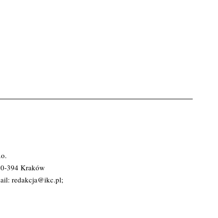
.o.
 30-394 Kraków
ail:
redakcja@ikc.pl
;