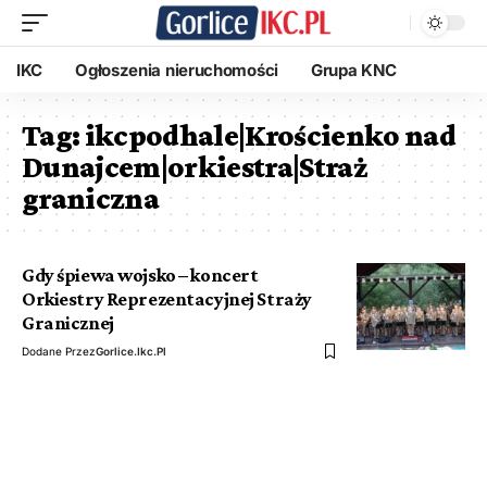
IKC
Ogłoszenia nieruchomości
Grupa KNC
Tag:
ikcpodhale|Krościenko nad
Dunajcem|orkiestra|Straż
graniczna
Gdy śpiewa wojsko – koncert
Orkiestry Reprezentacyjnej Straży
Granicznej
Dodane Przez
Gorlice.ikc.pl