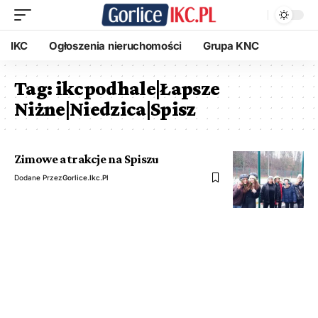
IKC
Ogłoszenia nieruchomości
Grupa KNC
Tag:
ikcpodhale|Łapsze
Niżne|Niedzica|Spisz
Zimowe atrakcje na Spiszu
Dodane Przez
Gorlice.ikc.pl