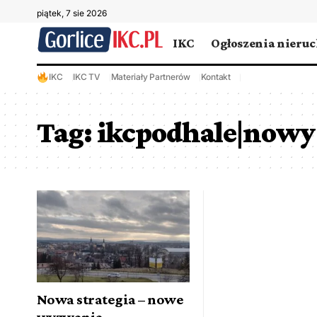
piątek, 7 sie 2026
IKC
Ogłoszenia nieru
IKC
IKC TV
Materiały Partnerów
Kontakt
Tag:
ikcpodhale|nowy 
Nowa strategia – nowe
wyzwania