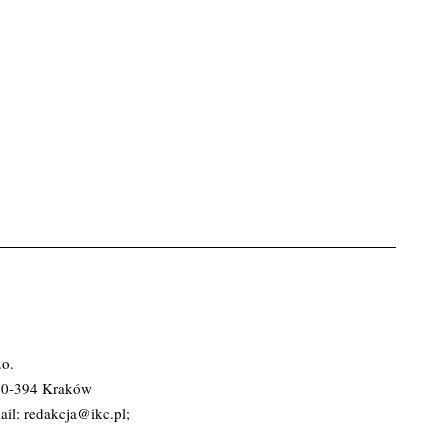
.o.
 30-394 Kraków
ail:
redakcja@ikc.pl
;