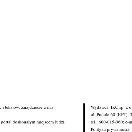
i tekstów. Znajdziecie u nas
Wydawca: IKC sp. z o
.
ul. Podole 60 (KPT),
c portal doskonałym miejscem ludzi,
tel.: 600-015-060; e-m
Polityka prywatności