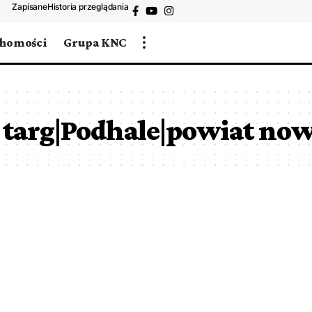
Zapisane
Historia przeglądania
chomości
Grupa KNC
targ|Podhale|powiat now