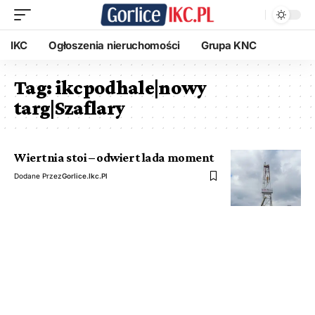
IKC
Ogłoszenia nieruchomości
Grupa KNC
Tag:
ikcpodhale|nowy
targ|Szaflary
Wiertnia stoi – odwiert lada moment
Dodane Przez
Gorlice.ikc.pl