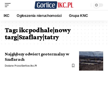
IKC
Ogłoszenia nieruchomości
Grupa KNC
Tag:
ikcpodhale|nowy
targ|Szaflary|tatry
Najgłębszy odwiert geotermalny w
Szaflarach
Dodane Przez
Gorlice.ikc.pl