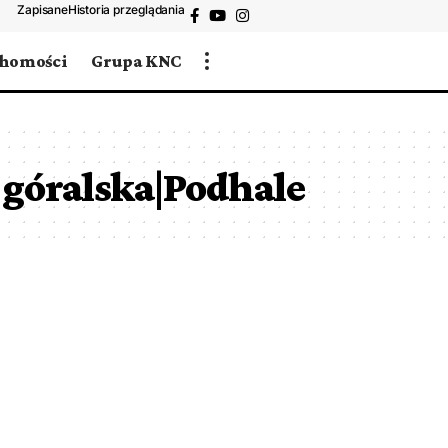
Zapisane
Historia przeglądania
chomości
Grupa KNC
 góralska|Podhale