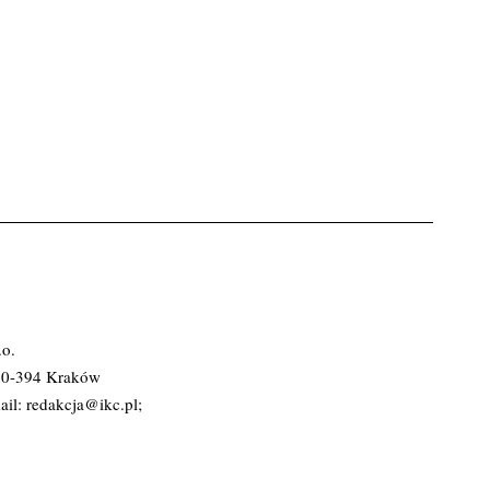
.o.
 30-394 Kraków
ail:
redakcja@ikc.pl
;