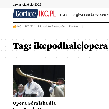
czwartek, 6 sie 2026
IKC
Ogłoszenia nieru
IKC
IKC TV
Materiały Partnerów
Kontakt
Tag:
ikcpodhale|opera
Opera Góralska dla
Jana Pawła II