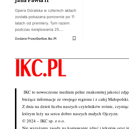
Opera Góralska w czterech aktach
została pokazana ponownie po 11
latach od premiery. Tym razem
podczas świętowania 25.…
Dodane Przez
Gorlice.ikc.pl
IKC to nowoczesne medium pełne znakomitej jakości zdjęć 
bieżące informacje ze swojego regionu i z całej Małopolski
Z dnia na dzień liczba naszych czytelników rośnie, czynią
którym leży na sercu dobro naszych małych Ojczyzn.
© 2024 – IKC sp. z o.o.
Nie wyrażamy zgody na kopiowanie zdjęć i tekstów oraz in