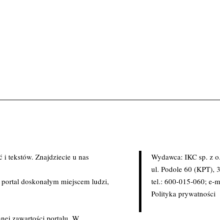
i tekstów. Znajdziecie u nas
Wydawca: IKC sp. z o
.
ul. Podole 60 (KPT),
c portal doskonałym miejscem ludzi,
tel.: 600-015-060; e-m
Polityka prywatności
nej zawartości portalu. W