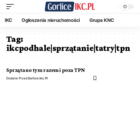
IKC
Ogłoszenia nieruchomości
Grupa KNC
Tag:
ikcpodhale|sprzątanie|tatry|tpn
Sprzątano tym razem i poza TPN
Dodane Przez
Gorlice.ikc.pl