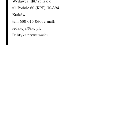
Wydawca: IKC sp. z o.o.
ul. Podole 60 (KPT), 30-394
Kraków
tel.: 600-015-060; e-mail:
redakcja@ikc.pl
;
Polityka prywatności