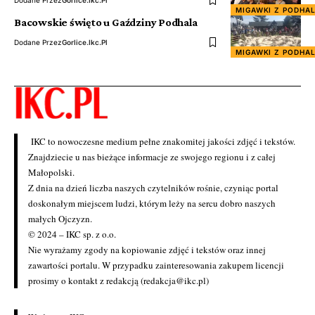
MIGAWKI Z PODHA
Bacowskie święto u Gaździny Podhala
Dodane Przez
Gorlice.ikc.pl
MIGAWKI Z PODHA
IKC to nowoczesne medium pełne znakomitej jakości zdjęć i tekstów.
Znajdziecie u nas bieżące informacje ze swojego regionu i z całej
Małopolski.
Z dnia na dzień liczba naszych czytelników rośnie, czyniąc portal
doskonałym miejscem ludzi, którym leży na sercu dobro naszych
małych Ojczyzn.
© 2024 – IKC sp. z o.o.
Nie wyrażamy zgody na kopiowanie zdjęć i tekstów oraz innej
zawartości portalu. W przypadku zainteresowania zakupem licencji
prosimy o kontakt z redakcją (redakcja@ikc.pl)