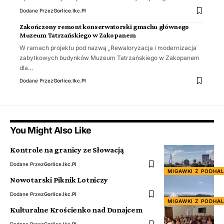
Dodane Przez
Gorlice.ikc.pl
Zakończony remont konserwatorski gmachu głównego
Muzeum Tatrzańskiego w Zakopanem
W ramach projektu pod nazwą „Rewaloryzacja i modernizacja
zabytkowych budynków Muzeum Tatrzańskiego w Zakopanem
dla…
Dodane Przez
Gorlice.ikc.pl
You Might Also Like
Kontrole na granicy ze Słowacją
Dodane Przez
Gorlice.ikc.pl
MIGAWKI Z PODHA
Nowotarski Piknik Lotniczy
Dodane Przez
Gorlice.ikc.pl
MIGAWKI Z PODHA
Kulturalne Krościenko nad Dunajcem
Dodane Przez
Gorlice.ikc.pl