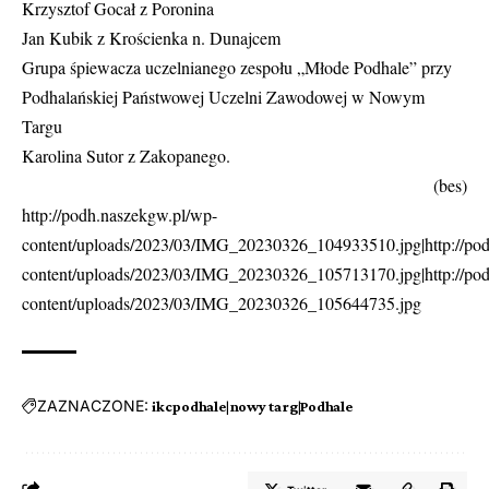
Krzysztof Gocał z Poronina
Jan Kubik z Krościenka n. Dunajcem
Grupa śpiewacza uczelnianego zespołu „Młode Podhale” przy
Podhalańskiej Państwowej Uczelni Zawodowej w Nowym
Targu
Karolina Sutor z Zakopanego.
(bes)
http://podh.naszekgw.pl/wp-
content/uploads/2023/03/IMG_20230326_104933510.jpg|http://po
content/uploads/2023/03/IMG_20230326_105713170.jpg|http://po
content/uploads/2023/03/IMG_20230326_105644735.jpg
ZAZNACZONE:
ikcpodhale|nowy targ|Podhale