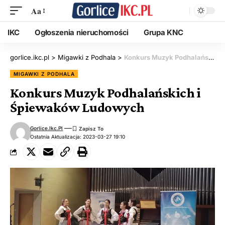
Aa
IKC
Ogłoszenia nieruchomości
Grupa KNC
gorlice.ikc.pl
>
Migawki z Podhala
>
Konkurs Muzyk Podhalańskich i Śpiewaków Ludowych
MIGAWKI Z PODHALA
Konkurs Muzyk Podhalańskich i
Śpiewaków Ludowych
Gorlice.ikc.pl
Ostatnia Aktualizacja: 2023-03-27 19:10