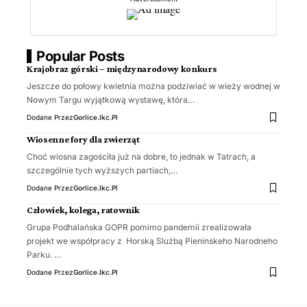
Popular Posts
Krajobraz górski – międzynarodowy konkurs
Jeszcze do połowy kwietnia można podziwiać w wieży wodnej w
Nowym Targu wyjątkową wystawę, która…
Dodane Przez
Gorlice.ikc.pl
Wiosenne fory dla zwierząt
Choć wiosna zagościła już na dobre, to jednak w Tatrach, a
szczególnie tych wyższych partiach,…
Dodane Przez
Gorlice.ikc.pl
Człowiek, kolega, ratownik
Grupa Podhalańska GOPR pomimo pandemii zrealizowała
projekt we współpracy z Horską Slużbą Pieninskeho Narodneho
Parku. …
Dodane Przez
Gorlice.ikc.pl