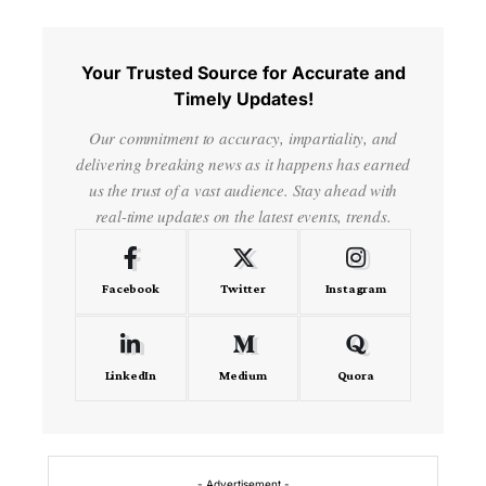
Your Trusted Source for Accurate and
Timely Updates!
Our commitment to accuracy, impartiality, and
delivering breaking news as it happens has earned
us the trust of a vast audience. Stay ahead with
real-time updates on the latest events, trends.
Facebook
Twitter
Instagram
LinkedIn
Medium
Quora
- Advertisement -