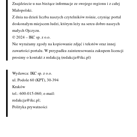
Znajdziecie u nas bieżące informacje ze swojego regionu i z całej
Małopolski.
Z dnia na dzień liczba naszych czytelników rośnie, czyniąc portal
doskonałym miejscem ludzi, którym leży na sercu dobro naszych
małych Ojczyzn.
© 2024 – IKC sp. z o.o.
Nie wyrażamy zgody na kopiowanie zdjęć i tekstów oraz innej
zawartości portalu. W przypadku zainteresowania zakupem licencji
prosimy o kontakt z redakcją (redakcja@ikc.pl)
Wydawca: IKC sp. z o.o.
ul. Podole 60 (KPT), 30-394
Kraków
tel.: 600-015-060; e-mail:
redakcja@ikc.pl
;
Polityka prywatności