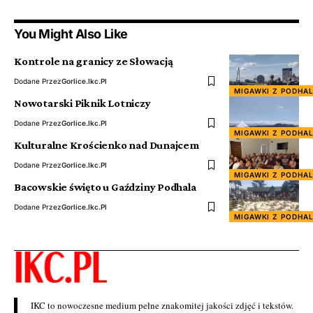
You Might Also Like
Kontrole na granicy ze Słowacją
Dodane Przez
Gorlice.ikc.pl
MIGAWKI Z PODHA
Nowotarski Piknik Lotniczy
Dodane Przez
Gorlice.ikc.pl
MIGAWKI Z PODHA
Kulturalne Krościenko nad Dunajcem
Dodane Przez
Gorlice.ikc.pl
MIGAWKI Z PODHA
Bacowskie święto u Gaździny Podhala
Dodane Przez
Gorlice.ikc.pl
MIGAWKI Z PODHA
IKC to nowoczesne medium pełne znakomitej jakości zdjęć i tekstów.