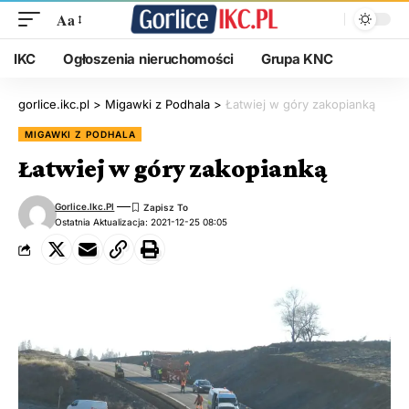
Aa
IKC
Ogłoszenia nieruchomości
Grupa KNC
gorlice.ikc.pl
>
Migawki z Podhala
>
Łatwiej w góry zakopianką
MIGAWKI Z PODHALA
Łatwiej w góry zakopianką
Gorlice.ikc.pl
Ostatnia Aktualizacja: 2021-12-25 08:05