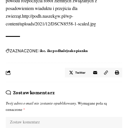
powodu rozpoczęcia robót ziemnych związanych z
posadowieniem wiaduktu i przejścia dla
zwierząt.http://podh.naszekgw.pl/wp-
content/uploads/2021/12/DSCN8558-1-scaled.jpg
ZAZNACZONE:
ikc. ikcpodhale|zakopianka
Twitter
Zostaw komentarz
Twój adres e-mail nie zostanie opublikowany.
Wymagane pola są
oznaczone
*