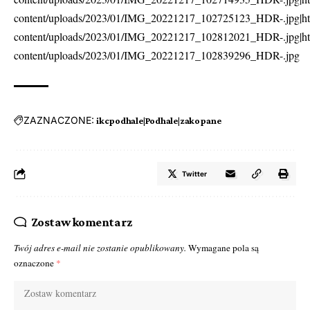
content/uploads/2023/01/IMG_20221217_102725123_HDR-.jpg|htt
content/uploads/2023/01/IMG_20221217_102812021_HDR-.jpg|htt
content/uploads/2023/01/IMG_20221217_102839296_HDR-.jpg
ZAZNACZONE:
ikcpodhale|Podhale|zakopane
Twitter
Zostaw komentarz
Twój adres e-mail nie zostanie opublikowany.
Wymagane pola są
oznaczone
*