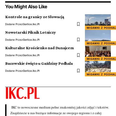
You Might Also Like
Kontrole na granicy ze Słowacją
Dodane Przez
Gorlice.ikc.pl
MIGAWKI Z PODHA
Nowotarski Piknik Lotniczy
Dodane Przez
Gorlice.ikc.pl
MIGAWKI Z PODHA
Kulturalne Krościenko nad Dunajcem
Dodane Przez
Gorlice.ikc.pl
MIGAWKI Z PODHA
Bacowskie święto u Gaździny Podhala
Dodane Przez
Gorlice.ikc.pl
MIGAWKI Z PODHA
IKC to nowoczesne medium pełne znakomitej jakości zdjęć i tekstów.
Znajdziecie u nas bieżące informacje ze swojego regionu i z całej