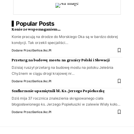
Popular Posts
Konie ze wspomaganiem…
Konie pracują na drodze do Morskiego Oka są w bardzo dobrej
kondycji. Tak orzekli specjaliści…
Dodane Przez
Gorlice.ikc.pl
Przetarg na budowę mostu na granicy Polski i Słowacji
Dzisiaj ruszył przetarg na budowę mostu na potoku Jeleśnia
Chyżnem w ciągu drogi krajowej nr…
Dodane Przez
Gorlice.ikc.pl
Szaflarzanie upamiętnili bł. Ks. Jerzego Popiełuszkę
Dziś mija 37 rocznica znalezienia skrępowanego ciała
błogosławionego ks. Jerzego Popiełuszki w zalewie Wisły koło…
Dodane Przez
Gorlice.ikc.pl