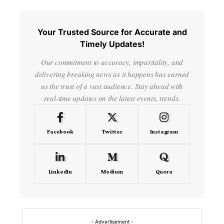
Your Trusted Source for Accurate and
Timely Updates!
Our commitment to accuracy, impartiality, and
delivering breaking news as it happens has earned
us the trust of a vast audience. Stay ahead with
real-time updates on the latest events, trends.
Facebook
Twitter
Instagram
LinkedIn
Medium
Quora
- Advertisement -