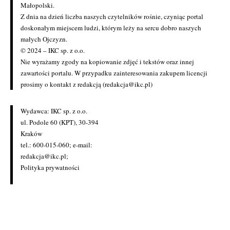
Małopolski.
Z dnia na dzień liczba naszych czytelników rośnie, czyniąc portal
doskonałym miejscem ludzi, którym leży na sercu dobro naszych
małych Ojczyzn.
© 2024 – IKC sp. z o.o.
Nie wyrażamy zgody na kopiowanie zdjęć i tekstów oraz innej
zawartości portalu. W przypadku zainteresowania zakupem licencji
prosimy o kontakt z redakcją (redakcja@ikc.pl)
Wydawca: IKC sp. z o.o.
ul. Podole 60 (KPT), 30-394
Kraków
tel.: 600-015-060; e-mail:
redakcja@ikc.pl
;
Polityka prywatności