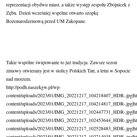
reprezentacji obydwu miast, a także występ zespołu Zbójnicek z
Zębu. Dzień wcześniej wspólne otwarto szopkę
Bożonarodzeniową przed UM Zakopane.
Takie wspólne świętowanie to już tradycja. Zawsze sezon
zimowy otwierany jest w stolicy Polskich Tatr, a letni w Sopocie
nad morzem.
http://podh.naszekgw.pl/wp-
content/uploads/2023/01/IMG_20221217_104218407_HDR-.jpg|htt
content/uploads/2023/01/IMG_20221217_104214817_HDR-.jpg|htt
content/uploads/2023/01/IMG_20221217_102447731_HDR-.jpg|htt
content/uploads/2023/01/IMG_20221217_102453644_HDR-.jpg|htt
content/uploads/2023/01/IMG_20221217_102528483_HDR-.jpg|htt
content/uploads/2023/01/IMG_20221217_102714935_HDR-.jpg|htt