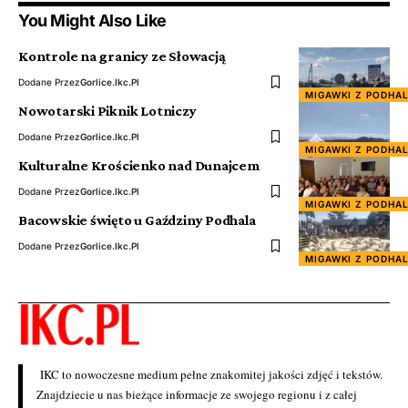
You Might Also Like
Kontrole na granicy ze Słowacją
Dodane Przez
Gorlice.ikc.pl
MIGAWKI Z PODHA
Nowotarski Piknik Lotniczy
Dodane Przez
Gorlice.ikc.pl
MIGAWKI Z PODHA
Kulturalne Krościenko nad Dunajcem
Dodane Przez
Gorlice.ikc.pl
MIGAWKI Z PODHA
Bacowskie święto u Gaździny Podhala
Dodane Przez
Gorlice.ikc.pl
MIGAWKI Z PODHA
IKC to nowoczesne medium pełne znakomitej jakości zdjęć i tekstów.
Znajdziecie u nas bieżące informacje ze swojego regionu i z całej