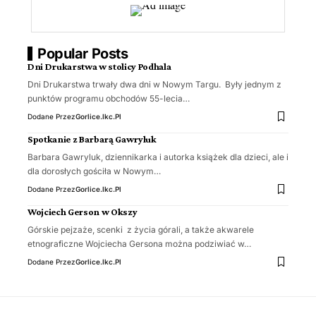
Popular Posts
Dni Drukarstwa w stolicy Podhala
Dni Drukarstwa trwały dwa dni w Nowym Targu. Były jednym z
punktów programu obchodów 55-lecia…
Dodane Przez
Gorlice.ikc.pl
Spotkanie z Barbarą Gawryluk
Barbara Gawryluk, dziennikarka i autorka książek dla dzieci, ale i
dla dorosłych gościła w Nowym…
Dodane Przez
Gorlice.ikc.pl
Wojciech Gerson w Okszy
Górskie pejzaże, scenki z życia górali, a także akwarele
etnograficzne Wojciecha Gersona można podziwiać w…
Dodane Przez
Gorlice.ikc.pl