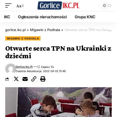
Aa
IKC
Ogłoszenia nieruchomości
Grupa KNC
gorlice.ikc.pl
>
Migawki z Podhala
>
Otwarte serca TPN na Ukrainki z dziećmi
MIGAWKI Z PODHALA
Otwarte serca TPN na Ukrainki z
dziećmi
Gorlice.ikc.pl
Ostatnia Aktualizacja: 2022-04-02 15:49