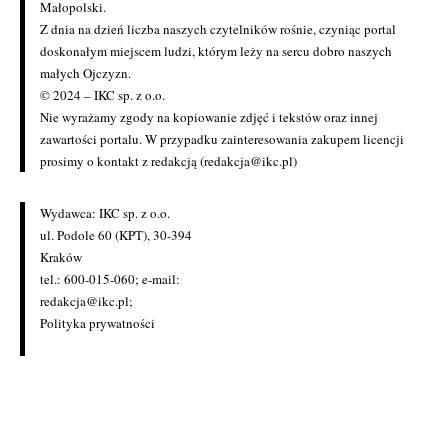
Małopolski.
Z dnia na dzień liczba naszych czytelników rośnie, czyniąc portal
doskonałym miejscem ludzi, którym leży na sercu dobro naszych
małych Ojczyzn.
© 2024 – IKC sp. z o.o.
Nie wyrażamy zgody na kopiowanie zdjęć i tekstów oraz innej
zawartości portalu. W przypadku zainteresowania zakupem licencji
prosimy o kontakt z redakcją (redakcja@ikc.pl)
Wydawca: IKC sp. z o.o.
ul. Podole 60 (KPT), 30-394
Kraków
tel.: 600-015-060; e-mail:
redakcja@ikc.pl
;
Polityka prywatności