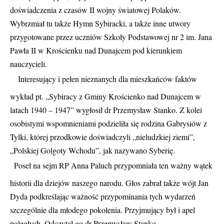
doświadczenia z czasów II wojny światowej Polaków.
Wybrzmiał tu także Hymn Sybiracki, a także inne utwory
przygotowane przez uczniów Szkoły Podstawowej nr 2 im. Jana
Pawła II w Krościenku nad Dunajcem pod kierunkiem
nauczycieli.
Interesujący i pełen nieznanych dla mieszkańców faktów
wykład pt. „Sybiracy z Gminy Krościenko nad Dunajcem w
latach 1940 – 1947” wygłosił dr Przemysław Stanko. Z kolei
osobistymi wspomnieniami podzieliła się rodzina Gabrysiów z
Tylki, której przodkowie doświadczyli „nieludzkiej ziemi”,
„Polskiej Golgoty Wchodu”, jak nazywano Syberię.
Poseł na sejm RP Anna Paluch przypomniała ten ważny wątek
historii dla dziejów naszego narodu. Głos zabrał także wójt Jan
Dyda podkreślając ważność przypominania tych wydarzeń
szczególnie dla młodego pokolenia. Przyjmujący był i apel
poległych. Odczytał go dr Przemysław Stanko.