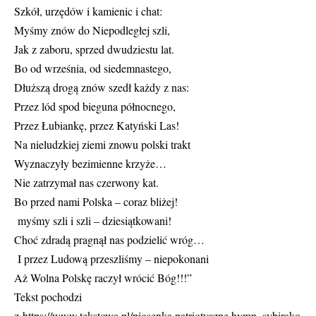
Szkół, urzędów i kamienic i chat:
Myśmy znów do Niepodległej szli,
Jak z zaboru, sprzed dwudziestu lat.
Bo od września, od siedemnastego,
Dłuższą drogą znów szedł każdy z nas:
Przez lód spod bieguna północnego,
Przez Łubiankę, przez Katyński Las!
Na nieludzkiej ziemi znowu polski trakt
Wyznaczyły bezimienne krzyże…
Nie zatrzymał nas czerwony kat.
Bo przed nami Polska – coraz bliżej!
myśmy szli i szli – dziesiątkowani!
Choć zdradą pragnął nas podzielić wróg…
I przez Ludową przeszliśmy – niepokonani
Aż Wolna Polskę raczył wrócić Bóg!!!”
Tekst pochodzi
z
https://www.tekstowo.pl/piosenka,patriotyczne,hymn_sybirako