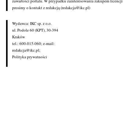
zawartości portalu. W przypadku zainteresowania zakupem licencji
prosimy o kontakt z redakcją (redakcja@ikc.pl)
Wydawca: IKC sp. z o.o.
ul. Podole 60 (KPT), 30-394
Kraków
tel.: 600-015-060; e-mail:
redakcja@ikc.pl
;
Polityka prywatności