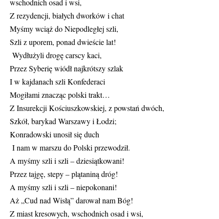
wschodnich osad i wsi,
Z rezydencji, białych dworków i chat
Myśmy wciąż do Niepodległej szli,
Szli z uporem, ponad dwieście lat!
Wydłużyli drogę carscy kaci,
Przez Syberię wiódł najkrótszy szlak
I w kajdanach szli Konfederaci
Mogiłami znacząc polski trakt…
Z Insurekcji Kościuszkowskiej, z powstań dwóch,
Szkół, barykad Warszawy i Łodzi;
Konradowski unosił się duch
I nam w marszu do Polski przewodził.
A myśmy szli i szli – dziesiątkowani!
Przez tajgę, stepy – plątaniną dróg!
A myśmy szli i szli – niepokonani!
Aż „Cud nad Wisłą” darował nam Bóg!
Z miast kresowych, wschodnich osad i wsi,