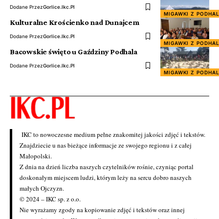
Dodane Przez
Gorlice.ikc.pl
MIGAWKI Z PODHA
Kulturalne Krościenko nad Dunajcem
Dodane Przez
Gorlice.ikc.pl
MIGAWKI Z PODHA
Bacowskie święto u Gaździny Podhala
Dodane Przez
Gorlice.ikc.pl
MIGAWKI Z PODHA
IKC to nowoczesne medium pełne znakomitej jakości zdjęć i tekstów.
Znajdziecie u nas bieżące informacje ze swojego regionu i z całej
Małopolski.
Z dnia na dzień liczba naszych czytelników rośnie, czyniąc portal
doskonałym miejscem ludzi, którym leży na sercu dobro naszych
małych Ojczyzn.
© 2024 – IKC sp. z o.o.
Nie wyrażamy zgody na kopiowanie zdjęć i tekstów oraz innej