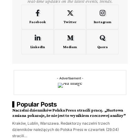
real-time updates on the latest events, trends.
Facebook
Twitter
Instagram
LinkedIn
Medium
Quora
- Advertisement -
Popular Posts
Naczelni dzienników Polska Press stracili pracę. „Hurtowa
zmiana pokazuje, że nie jest to wynikiem rzeczowej analizy”
Kraków, Lublin, Warszawa. Redaktorzy naczelni trzech
dzienników należących do Polska Press w czwartek (29.04)
stracili…