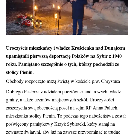
Uroczyście mieszkańcy i władze Krościenka nad Dunajcem
upamiętnili pierwszą deportację Polaków na Sybir z 1940
roku. Pamiętano szczególnie o tych, którzy pochodzili ze
stolicy Pienin
.
Obchody rozpoczęto mszą świętą w kościele p.w. Chrystusa
Dobrego Pasterza z udziałem pocztów sztandarowych, władz
gminy, a także uczniów miejscowych szkół. Uroczystości
zaszczyciła swą obecnością poseł na sejm RP Anna Paluch,
mieszkanka stolicy Pienin. To podczas tego nabożeństwa został
poświęcony pamiątkowy Krzyż Sybiracki, który stanął na
zewnątrz świątyni, aby już na zawsze przypominać te trudne