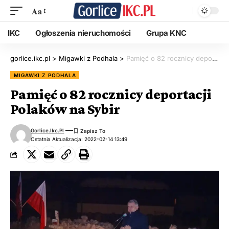
Aa
IKC
Ogłoszenia nieruchomości
Grupa KNC
gorlice.ikc.pl
>
Migawki z Podhala
>
Pamięć o 82 rocznicy deportacji Polaków na Sybir
MIGAWKI Z PODHALA
Pamięć o 82 rocznicy deportacji
Polaków na Sybir
Gorlice.ikc.pl
Ostatnia Aktualizacja: 2022-02-14 13:49