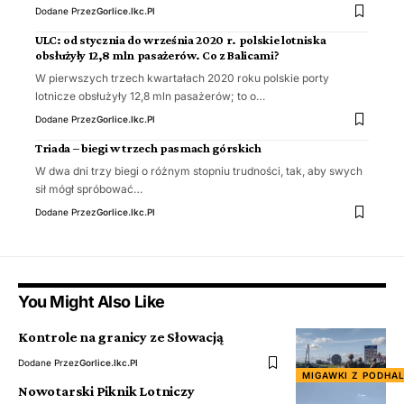
Dodane Przez
Gorlice.ikc.pl
ULC: od stycznia do września 2020 r. polskie lotniska
obsłużyły 12,8 mln pasażerów. Co z Balicami?
W pierwszych trzech kwartałach 2020 roku polskie porty
lotnicze obsłużyły 12,8 mln pasażerów; to o…
Dodane Przez
Gorlice.ikc.pl
Triada – biegi w trzech pasmach górskich
W dwa dni trzy biegi o różnym stopniu trudności, tak, aby swych
sił mógł spróbować…
Dodane Przez
Gorlice.ikc.pl
You Might Also Like
Kontrole na granicy ze Słowacją
Dodane Przez
Gorlice.ikc.pl
MIGAWKI Z PODHA
Nowotarski Piknik Lotniczy