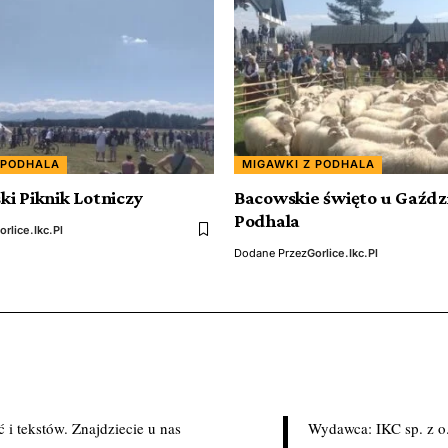
 PODHALA
MIGAWKI Z PODHALA
i Piknik Lotniczy
Bacowskie święto u Gaźdz
Podhala
orlice.ikc.pl
Dodane Przez
Gorlice.ikc.pl
i tekstów. Znajdziecie u nas
Wydawca: IKC sp. z o