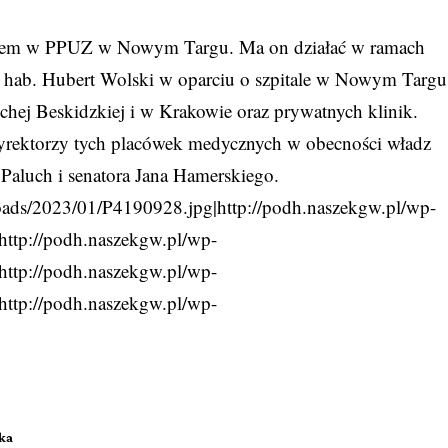
unkiem w PPUZ w Nowym Targu. Ma on działać w ramach
r hab. Hubert Wolski w oparciu o szpitale w Nowym Targu
chej Beskidzkiej i w Krakowie oraz prywatnych klinik.
dyrektorzy tych placówek medycznych w obecności władz
Paluch i senatora Jana Hamerskiego.
loads/2023/01/P4190928.jpg|http://podh.naszekgw.pl/wp-
http://podh.naszekgw.pl/wp-
http://podh.naszekgw.pl/wp-
http://podh.naszekgw.pl/wp-
ka