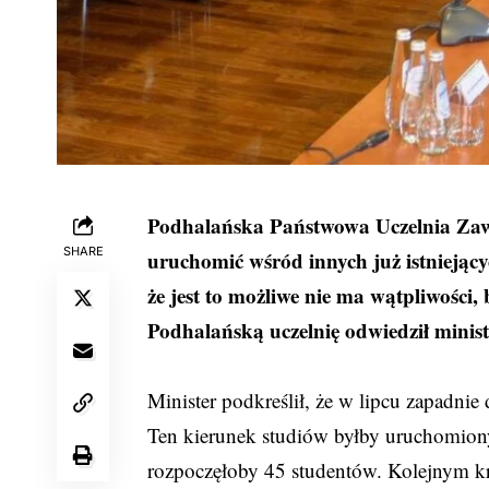
Podhalańska Państwowa Uczelnia Zawod
SHARE
uruchomić wśród innych już istniejąc
że jest to możliwe nie ma wątpliwości,
Podhalańską uczelnię odwiedził minis
Minister podkreślił, że w lipcu zapadn
Ten kierunek studiów byłby uruchomiony
rozpoczęłoby 45 studentów. Kolejnym k