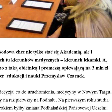
owa chce nie tylko stać się Akademią, ale i
ych tu kierunków medycznych – kierunek lekarski. A,
 bo z taką obietnicą i promessą opiewającą na 3 mln zł
ter edukacji i nauki Przemysław Czarnek.
ie decyzja, co do uruchomienia, medycyny w Nowym Targu.
 na raz pierwszy na Podhalu. Na pierwszym roku studia
rokiem byłby zmiana Podhalańskiej Państwowej Uczelni