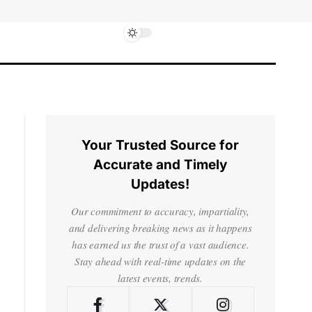
Your Trusted Source for
Accurate and Timely
Updates!
Our commitment to accuracy, impartiality,
and delivering breaking news as it happens
has earned us the trust of a vast audience.
Stay ahead with real-time updates on the
latest events, trends.