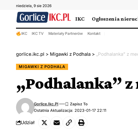
niedziela, 9 sie 2026
IKC
Ogłoszenia nieru
IKC
IKC TV
Materiały Partnerów
Kontakt
gorlice.ikc.pl
>
Migawki z Podhala
>
„Podhalanka” z me
MIGAWKI Z PODHALA
„Podhalanka” z
Gorlice.ikc.pl
Ostatnia Aktualizacja: 2023-01-17 22:11
Udział