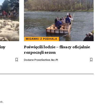
MIGAWKI Z PODHALA
iny
Poświęcili łodzie – flisacy oficjalnie
rozpoczęli sezon
Dodane Przez
Gorlice.ikc.pl
.o.