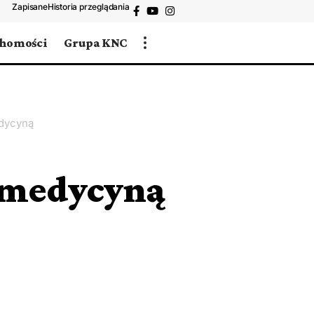
Zapisane
Historia przeglądania
chomości
Grupa KNC
dycyną
 medycyną