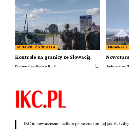
MIGAWKI Z PODHALA
MIGAWKI Z
Kontrole na granicy ze Słowacją
Nowotarsk
Dodane Przez
Gorlice.ikc.pl
Dodane Przez
G
IKC to nowoczesne medium pełne znakomitej jakości zdjęć 