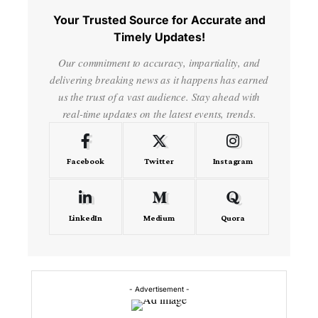
Your Trusted Source for Accurate and
Timely Updates!
Our commitment to accuracy, impartiality, and
delivering breaking news as it happens has earned
us the trust of a vast audience. Stay ahead with
real-time updates on the latest events, trends.
Facebook
Twitter
Instagram
LinkedIn
Medium
Quora
- Advertisement -