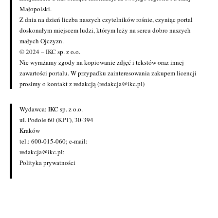
Małopolski.
Z dnia na dzień liczba naszych czytelników rośnie, czyniąc portal
doskonałym miejscem ludzi, którym leży na sercu dobro naszych
małych Ojczyzn.
© 2024 – IKC sp. z o.o.
Nie wyrażamy zgody na kopiowanie zdjęć i tekstów oraz innej
zawartości portalu. W przypadku zainteresowania zakupem licencji
prosimy o kontakt z redakcją (redakcja@ikc.pl)
Wydawca: IKC sp. z o.o.
ul. Podole 60 (KPT), 30-394
Kraków
tel.: 600-015-060; e-mail:
redakcja@ikc.pl
;
Polityka prywatności