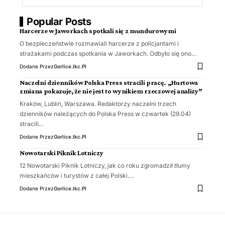
Popular Posts
Harcerze w Jaworkach spotkali się z mundurowymi
O bezpieczeństwie rozmawiali harcerze z policjantami i
strażakami podczas spotkania w Jaworkach. Odbyło się ono…
Dodane Przez
Gorlice.ikc.pl
Naczelni dzienników Polska Press stracili pracę. „Hurtowa
zmiana pokazuje, że nie jest to wynikiem rzeczowej analizy”
Kraków, Lublin, Warszawa. Redaktorzy naczelni trzech
dzienników należących do Polska Press w czwartek (29.04)
stracili…
Dodane Przez
Gorlice.ikc.pl
Nowotarski Piknik Lotniczy
12 Nowotarski Piknik Lotniczy, jak co roku zgromadził tłumy
mieszkańców i turystów z całej Polski.…
Dodane Przez
Gorlice.ikc.pl