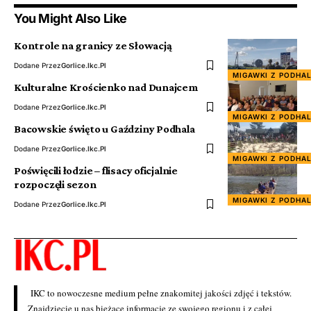
You Might Also Like
Kontrole na granicy ze Słowacją
Dodane Przez
Gorlice.ikc.pl
MIGAWKI Z PODHA
Kulturalne Krościenko nad Dunajcem
Dodane Przez
Gorlice.ikc.pl
MIGAWKI Z PODHA
Bacowskie święto u Gaździny Podhala
Dodane Przez
Gorlice.ikc.pl
MIGAWKI Z PODHA
Poświęcili łodzie – flisacy oficjalnie
rozpoczęli sezon
MIGAWKI Z PODHA
Dodane Przez
Gorlice.ikc.pl
IKC to nowoczesne medium pełne znakomitej jakości zdjęć i tekstów.
Znajdziecie u nas bieżące informacje ze swojego regionu i z całej