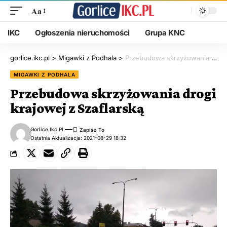
Aa
IKC
Ogłoszenia nieruchomości
Grupa KNC
gorlice.ikc.pl
>
Migawki z Podhala
>
Przebudowa skrzyżowania drogi krajowej z Szaflarską
MIGAWKI Z PODHALA
Przebudowa skrzyżowania drogi
krajowej z Szaflarską
Gorlice.ikc.pl
Ostatnia Aktualizacja: 2021-08-29 18:32