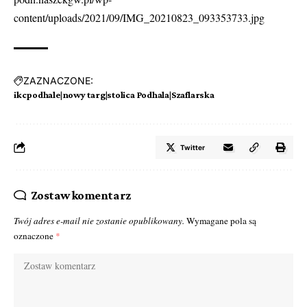
content/uploads/2021/09/IMG_20210823_093353733.jpg
ZAZNACZONE:
ikcpodhale|nowy targ|stolica Podhala|Szaflarska
Twitter
Zostaw komentarz
Twój adres e-mail nie zostanie opublikowany.
Wymagane pola są
oznaczone
*