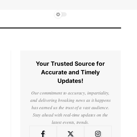
Your Trusted Source for
Accurate and Timely
Updates!
Our commitment to accuracy, impartiality,
and delivering breaking news as it happens
has earned us the trust of a vast audience.
Stay ahead with real-time updates on the
latest events, trends.