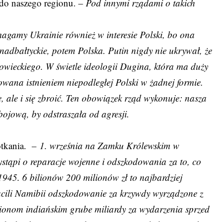
o do naszego regionu. –
Pod innymi rządami o takich
amy Ukrainie również w interesie Polski, bo ona
nadbałtyckie, potem Polska. Putin nigdy nie ukrywał, że
owieckiego. W świetle ideologii Dugina, która ma duży
owana istnieniem niepodległej Polski w żadnej formie.
 ale i się zbroić. Ten obowiązek rząd wykonuje: nasza
ojową, by odstraszała od agresji.
potkania. –
1. września na Zamku Królewskim w
stąpi o reparacje wojenne i odszkodowania za to, co
1945. 6 bilionów 200 milionów zł to najbardziej
acili Namibii odszkodowanie za krzywdy wyrządzone z
ionom indiańskim grube miliardy za wydarzenia sprzed