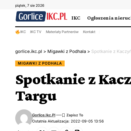
piątek, 7 sie 2026
IKC
Ogłoszenia nieru
IKC
IKC TV
Materiały Partnerów
Kontakt
gorlice.ikc.pl
>
Migawki z Podhala
>
Spotkanie z Kacz
MIGAWKI Z PODHALA
Spotkanie z Ka
Targu
Gorlice.ikc.pl
Ostatnia Aktualizacja: 2022-09-05 13:56