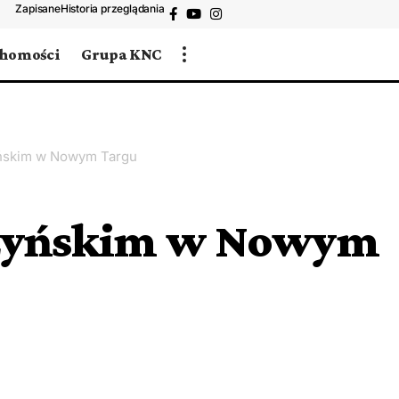
Zapisane
Historia przeglądania
chomości
Grupa KNC
yńskim w Nowym Targu
czyńskim w Nowym