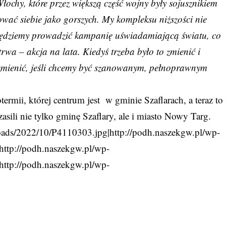
ochy, które przez większą część wojny były sojusznikiem
wać siebie jako gorszych. My kompleksu niższości nie
będziemy prowadzić kampanię uświadamiającą światu, co
trwa – akcja na lata. Kiedyś trzeba było to zmienić i
zmienić, jeśli chcemy być szanowanym, pełnoprawnym
ermii, której centrum jest w gminie Szaflarach, a teraz to
asili nie tylko gminę Szaflary, ale i miasto Nowy Targ.
loads/2022/10/P4110303.jpg|http://podh.naszekgw.pl/wp-
http://podh.naszekgw.pl/wp-
http://podh.naszekgw.pl/wp-