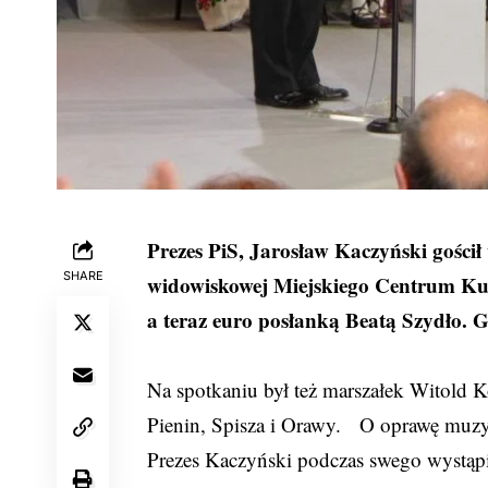
Prezes PiS, Jarosław Kaczyński gości
SHARE
widowiskowej Miejskiego Centrum Kult
a teraz euro posłanką Beatą Szydło. 
Na spotkaniu był też marszałek Witold K
Pienin, Spisza i Orawy. O oprawę muzyc
Prezes Kaczyński podczas swego wystąpie