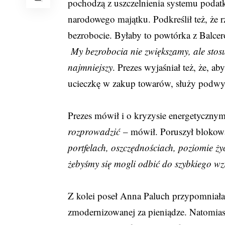
pochodzą z uszczelnienia systemu podat
narodowego majątku. Podkreślił też, że 
bezrobocie. Byłaby to powtórka z Balce
My bezrobocia nie zwiększamy, ale stosu
najmniejszy
. Prezes wyjaśniał też, że, 
ucieczkę w zakup towarów, służy podwy
Prezes mówił i o kryzysie energetyczny
rozprowadzić
– mówił. Poruszył blokowa
portfelach, oszczędnościach, poziomie życ
żebyśmy się mogli odbić do szybkiego wz
Z kolei poseł Anna Paluch przypomniała,
zmodernizowanej za pieniądze. Natomias