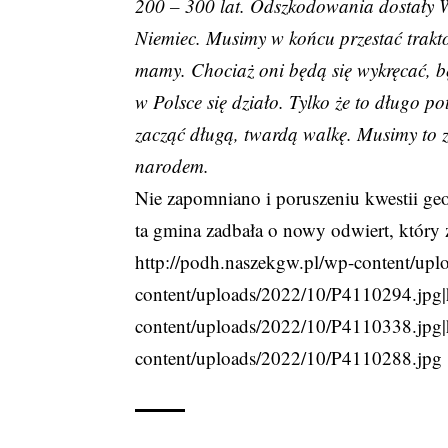
200 – 300 lat. Odszkodowania dostały Wł
Niemiec. Musimy w końcu przestać trakto
mamy. Chociaż oni będą się wykręcać, 
w Polsce się działo. Tylko że to długo po
zacząć długą, twardą walkę. Musimy to 
narodem.
Nie zapomniano i poruszeniu kwestii geot
ta gmina zadbała o nowy odwiert, który z
http://podh.naszekgw.pl/wp-content/up
content/uploads/2022/10/P4110294.jpg|
content/uploads/2022/10/P4110338.jpg|
content/uploads/2022/10/P4110288.jpg