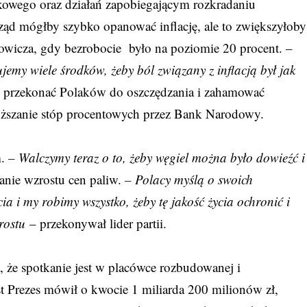
kowego oraz działań zapobiegającym rozkradaniu
rząd mógłby szybko opanować inflację, ale to zwiększyłoby
rowicza, gdy bezrobocie było na poziomie 20 procent. –
jemy wiele środków, żeby ból związany z inflacją był jak
aby przekonać Polaków do oszczędzania i zahamować
ższanie stóp procentowych przez Bank Narodowy.
m.
– Walczymy teraz o to, żeby węgiel można było dowieźć i
nie wzrostu cen paliw.
– Polacy myślą o swoich
ia i my robimy wszystko, żeby tę jakość życia ochronić i
rostu
– przekonywał lider partii.
 że spotkanie jest w placówce rozbudowanej i
t Prezes mówił o kwocie 1 miliarda 200 milionów zł,