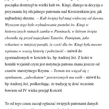
początku dostrzegł tu wielki kult św. Kingi, dlatego ta decyzja o
przyznaniu Jej oficjalnego patronatu nad Krościenkiem jest, jak
najbardziej słuszna. –
Kult świętej był tutaj widoczny od dawna.
Wyrazem tego było wybudowanie pustelni św. Kingi w
historycznych ruinach zamku w Pieninach, w którym święta
chroniła się przed najazdami Tatarów. Pamiętam, jako
wikariusz w tutejszej parafii, że cześć dla św. Kingi była mocno
wpisana w waszą historię i pobożność
– mówił do
zgormadzonych w kościele ks. bp Andrzej Jeż. Z kolei w
homilii wyjaśnił czym jest instytucja patrona znana jeszcze od
czasów starożytnego Rzymu.
– Termin ten wiązał się z
opiekunem, „adwokatem” powierzonych mu osób –
mówił ks.
bp Andrzej Jeż, podkreślając, że tradycję tę dość wcześnie
bowiem od IV wieku przejął Kościół.
To od tego czasu zaczął ogłaszać świętych patronami danych