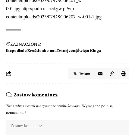
content/uploads/2023/07/DSC06207_w-
001.jpg|http://podh.naszekgw.pl/wp-
content/uploads/2023/07/DSC06207_w-001-1.jpg
ZAZNACZONE:
ikcpodhale|Krościenko nad Dunajcem|Święta Kinga
Twitter
Zostaw komentarz
Twój adres e-mail nie zostanie opublikowany.
Wymagane pola są
oznaczone
*