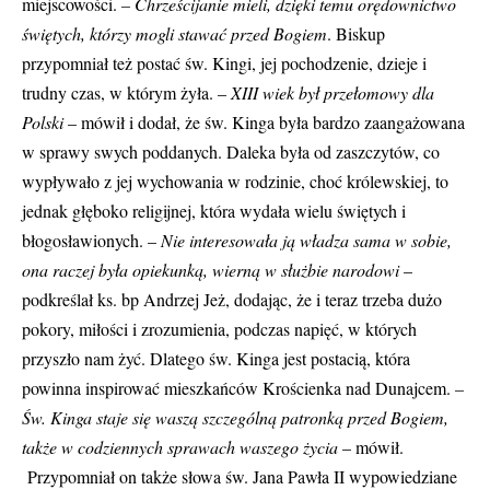
miejscowości.
– Chrześcijanie mieli, dzięki temu orędownictwo
świętych, którzy mogli stawać przed Bogiem
. Biskup
przypomniał też postać św. Kingi, jej pochodzenie, dzieje i
trudny czas, w którym żyła. –
XIII wiek był przełomowy dla
Polski
– mówił i dodał, że św. Kinga była bardzo zaangażowana
w sprawy swych poddanych. Daleka była od zaszczytów, co
wypływało z jej wychowania w rodzinie, choć królewskiej, to
jednak głęboko religijnej, która wydała wielu świętych i
błogosławionych. –
Nie interesowała ją władza sama w sobie,
ona raczej była opiekunką, wierną w służbie narodowi
–
podkreślał ks. bp Andrzej Jeż, dodając, że i teraz trzeba dużo
pokory, miłości i zrozumienia, podczas napięć, w których
przyszło nam żyć. Dlatego św. Kinga jest postacią, która
powinna inspirować mieszkańców Krościenka nad Dunajcem.
–
Św. Kinga staje się waszą szczególną patronką przed Bogiem,
także w codziennych sprawach waszego życia
– mówił.
Przypomniał on także słowa św. Jana Pawła II wypowiedziane