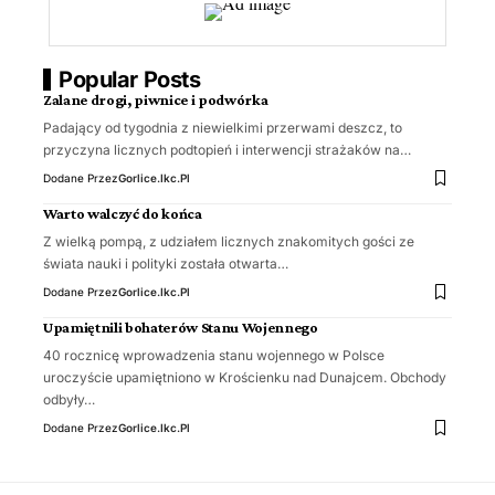
Popular Posts
Zalane drogi, piwnice i podwórka
Padający od tygodnia z niewielkimi przerwami deszcz, to
przyczyna licznych podtopień i interwencji strażaków na…
Dodane Przez
Gorlice.ikc.pl
Warto walczyć do końca
Z wielką pompą, z udziałem licznych znakomitych gości ze
świata nauki i polityki została otwarta…
Dodane Przez
Gorlice.ikc.pl
Upamiętnili bohaterów Stanu Wojennego
40 rocznicę wprowadzenia stanu wojennego w Polsce
uroczyście upamiętniono w Krościenku nad Dunajcem. Obchody
odbyły…
Dodane Przez
Gorlice.ikc.pl