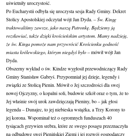
uświetniły uroczystość.
Po Eucharystii odbyła się uroczysta sesja Rady Gminy. Dekret
Stolicy Apostolskiej odczytał wójt Jan Dyda.
– Św. Kingę
traktowaliśmy zawsze, jako naszą Patronkę. Będziemy ją
rozsławiać, także dzięki krościeńskim artystom. Mamy nadzieję,
że św. Kinga pomoże nam przywrócić Krościenku godność
miasta królewskiego, którym niegdyś było
– mówił wójt Jan
Dyda.
Obszerny wykład o św. Kindze wygłosił przewodniczący Rady
Gminy Stanisław Gabryś. Przypomniał jej dzieje, legendy i
związki ze Stolicą Pienin. Mówił o Jej szczodrości dla swej
nowej Ojczyzny, o kopalni soli, budowie szkół oraz o tym, że to
Jej właśnie swój urok zawdzięczają Pieniny, bo – jak głosi
legenda – Dunajec, to jej niebieska wstążka, a Trzy Korony to
jej korona. Wspominał też o ogromnych funduszach 40
tysiącach grzywien srebra, które ze swego posagu przeznaczyła
na odbudowę swej Pienińskiej Ziemi i jej rozwój gospodarczy