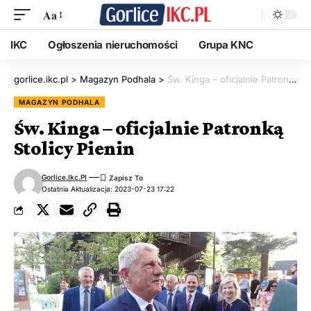
Aa
IKC
Ogłoszenia nieruchomości
Grupa KNC
gorlice.ikc.pl
>
Magazyn Podhala
>
Św. Kinga – oficjalnie Patronką Stolicy Pienin
MAGAZYN PODHALA
Św. Kinga – oficjalnie Patronką
Stolicy Pienin
Gorlice.ikc.pl
Ostatnia Aktualizacja: 2023-07-23 17:22