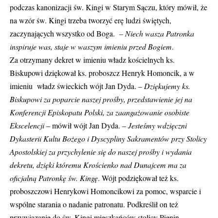
podczas kanonizacji św. Kingi w Starym Sączu, który mówił, że
na wzór św. Kingi trzeba tworzyć erę ludzi świętych,
zaczynających wszystko od Boga.
– Niech wasza Patronka
inspiruje was, staje w waszym imieniu przed Bogiem
.
Za otrzymany dekret w imieniu władz kościelnych ks.
Biskupowi dziękował ks. proboszcz Henryk Homoncik, a w
imieniu władz świeckich wójt Jan Dyda.
– Dziękujemy ks.
Biskupowi za poparcie naszej prośby, przedstawienie jej na
Konferencji Episkopatu Polski, za zaangażowanie osobiste
Ekscelencji
– mówił wójt Jan Dyda.
– Jesteśmy wdzięczni
Dykasterii Kultu Bożego i Dyscypliny Sakramentów przy Stolicy
Apostolskiej za przychylenie się do naszej prośby i wydania
dekretu, dzięki któremu Krościenko nad Dunajcem ma za
oficjalną Patronkę św. Kingę
. Wójt podziękował też ks.
proboszczowi Henrykowi Homoncikowi za pomoc, wsparcie i
wspólne starania o nadanie patronatu. Podkreślił on też
przywiązanie do św. Kingi mieszkańców stolicy Pienin.
–