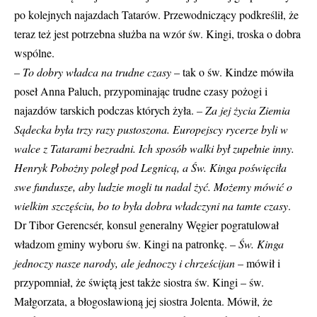
po kolejnych najazdach Tatarów. Przewodniczący podkreślił, że
teraz też jest potrzebna służba na wzór św. Kingi, troska o dobra
wspólne.
–
To dobry władca na trudne czasy
– tak o św. Kindze mówiła
poseł Anna Paluch, przypominając trudne czasy pożogi i
najazdów tarskich podczas których żyła.
– Za jej życia Ziemia
Sądecka była trzy razy pustoszona. Europejscy rycerze byli w
walce z Tatarami bezradni. Ich sposób walki był zupełnie inny.
Henryk Pobożny poległ pod Legnicą, a Św. Kinga poświęciła
swe fundusze, aby ludzie mogli tu nadal żyć. Możemy mówić o
wielkim szczęściu, bo to była dobra władczyni na tamte czasy
.
Dr Tibor Gerencsér, konsul generalny Węgier pogratulował
władzom gminy wyboru św. Kingi na patronkę. –
Św. Kinga
jednoczy nasze narody, ale jednoczy i chrześcijan
– mówił i
przypomniał, że świętą jest także siostra św. Kingi – św.
Małgorzata, a błogosławioną jej siostra Jolenta. Mówił, że