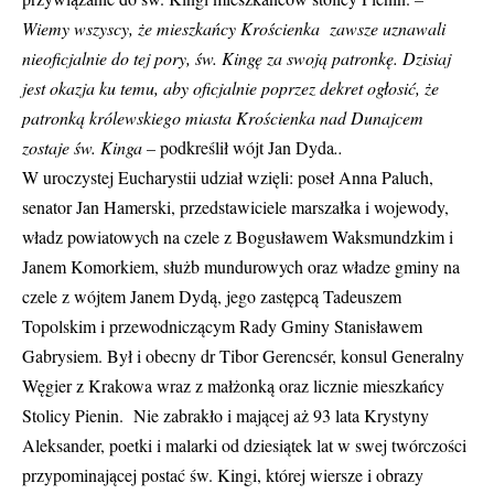
Wiemy wszyscy, że mieszkańcy Krościenka zawsze uznawali
nieoficjalnie do tej pory, św. Kingę za swoją patronkę. Dzisiaj
jest okazja ku temu, aby oficjalnie poprzez dekret ogłosić, że
patronką królewskiego miasta Krościenka nad Dunajcem
zostaje św. Kinga –
podkreślił wójt Jan Dyda
..
W uroczystej Eucharystii udział wzięli: poseł Anna Paluch,
senator Jan Hamerski, przedstawiciele marszałka i wojewody,
władz powiatowych na czele z Bogusławem Waksmundzkim i
Janem Komorkiem, służb mundurowych oraz władze gminy na
czele z wójtem Janem Dydą, jego zastępcą Tadeuszem
Topolskim i przewodniczącym Rady Gminy Stanisławem
Gabrysiem. Był i obecny dr Tibor Gerencsér, konsul Generalny
Węgier z Krakowa wraz z małżonką oraz licznie mieszkańcy
Stolicy Pienin. Nie zabrakło i mającej aż 93 lata Krystyny
Aleksander, poetki i malarki od dziesiątek lat w swej twórczości
przypominającej postać św. Kingi, której wiersze i obrazy