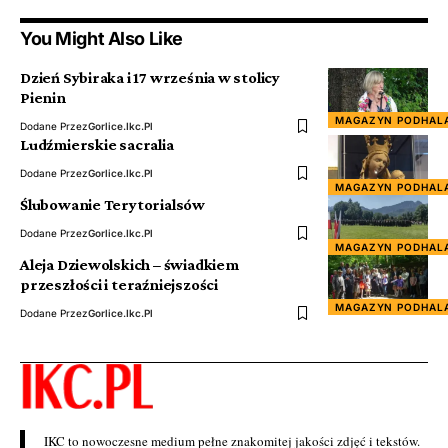
You Might Also Like
Dzień Sybiraka i 17 września w stolicy
Pienin
MAGAZYN PODHAL
Dodane Przez
Gorlice.ikc.pl
Ludźmierskie sacralia
Dodane Przez
Gorlice.ikc.pl
MAGAZYN PODHAL
Ślubowanie Terytorialsów
Dodane Przez
Gorlice.ikc.pl
MAGAZYN PODHAL
Aleja Dziewolskich – świadkiem
przeszłości i teraźniejszości
MAGAZYN PODHAL
Dodane Przez
Gorlice.ikc.pl
IKC to nowoczesne medium pełne znakomitej jakości zdjęć i tekstów.