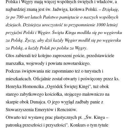
Polska i Węgry mają więcej wspólnych świętych i władców, a
najbardziej znaną jest św. Jadwiga, królowa Polski. –
Dziękuję,
że po 700-set latach Państwo pamiętacie o naszych wspólnych
dziejach. Dzisiejsza uroczystość to przypomnienie 1000 letniej
przyjaźni Polski i Węgier. Święta Kinga modliła się po węgiersku
za Polskę. Życzę, aby dziś każdy Węgier modlił się po węgiersku
za Polskę, a każdy Polak po polsku za Węgry
.
Głos zabierali też kolejno zaproszeni goście, przedstawiciele
marszałka, wojewody i powiatu nowotarskiego.
Podczas świętowania nie zapomniano też o turystach i
mieszkańcach. Oficjalnie został otwarty i poświęcony przez ks.
Henryka Homoncika „Ogródek Świętej Kingi”, tuż obok
starego zabytkowego kościołka, stojącego malowniczo na
skarpie obok Dunajca. O jego wygląd zadbały panie z
Stowarzyszenia Emerytów i Rencistów.
Otwarto też wystawę prac plastycznych pt. „Św. Kinga –
patronką przeszłości i przyszłości”. Konkurs o tym tytule