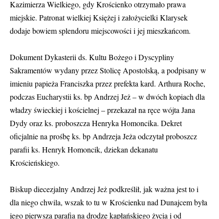
Kazimierza Wielkiego, gdy Krościenko otrzymało prawa
miejskie. Patronat wielkiej Księżej i założycielki Klarysek
dodaje bowiem splendoru miejscowości i jej mieszkańcom.
Dokument Dykasterii ds. Kultu Bożego i Dyscypliny
Sakramentów wydany przez Stolicę Apostolską, a podpisany w
imieniu papieża Franciszka przez prefekta kard. Arthura Roche,
podczas Eucharystii ks. bp Andrzej Jeż – w dwóch kopiach dla
władzy świeckiej i kościelnej – przekazał na ręce wójta Jana
Dydy oraz ks. proboszcza Henryka Homoncika. Dekret
oficjalnie na prośbę ks. bp Andrzeja Jeża odczytał proboszcz
parafii ks. Henryk Homoncik, dziekan dekanatu
Krościeńskiego.
Biskup diecezjalny Andrzej Jeż podkreślił, jak ważna jest to i
dla niego chwila, wszak to tu w Krościenku nad Dunajcem była
jego pierwsza parafia na drodze kapłańskiego życia i od