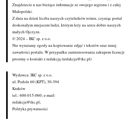
Znajdziecie u nas bieżące informacje ze swojego regionu i z całej
Małopolski.
Z dnia na dzień liczba naszych czytelników rośnie, czyniąc portal
doskonałym miejscem ludzi, którym leży na sercu dobro naszych
małych Ojczyzn.
© 2024 – IKC sp. z o.o.
Nie wyrażamy zgody na kopiowanie zdjęć i tekstów oraz innej
zawartości portalu. W przypadku zainteresowania zakupem licencji
prosimy o kontakt z redakcją (redakcja@ikc.pl)
Wydawca: IKC sp. z o.o.
ul. Podole 60 (KPT), 30-394
Kraków
tel.: 600-015-060; e-mail:
redakcja@ikc.pl
;
Polityka prywatności