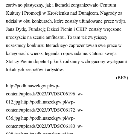
zarówno plastyczny, jak i literacki zorganizowało Centrum
Kultury i Promocji w Krościenku nad Dunajcem. Nagrody za
udział w obu konkurach, które zostały ufundowane przez wójta
Jana Dydę, Fundację Dzieci Pienin i CKIP, zostały wręczone
uroczyście na scenie amfiteatru. To tam też zwycięscy
uczestnicy konkursu literackiego zaprezentowali swe prace w
kategoriach: wiersz, legenda i opowiadanie. Całości święta
Stolicy Pienin dopełnił piknik rodzinny wzbogacony występami
lokalnych zespołów i artystów.
(BES)
http://podh.naszekgw.pl/wp-
content/uploads/2023/07/DSC06196_w-
012.jpg|http://podh.naszekgw.pl/wp-
content/uploads/2023/07/DSC06172_w-
036.jpg|http://podh.naszekgw.pl/wp-
content/uploads/2023/07/DSC06180_w-
028.jpg|http://podh.naszekgw.pl/wp-