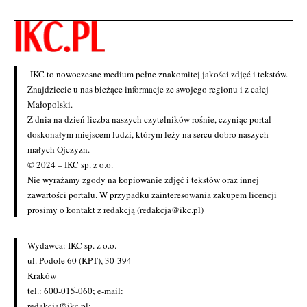
IKC to nowoczesne medium pełne znakomitej jakości zdjęć i tekstów.
Znajdziecie u nas bieżące informacje ze swojego regionu i z całej
Małopolski.
Z dnia na dzień liczba naszych czytelników rośnie, czyniąc portal
doskonałym miejscem ludzi, którym leży na sercu dobro naszych
małych Ojczyzn.
© 2024 – IKC sp. z o.o.
Nie wyrażamy zgody na kopiowanie zdjęć i tekstów oraz innej
zawartości portalu. W przypadku zainteresowania zakupem licencji
prosimy o kontakt z redakcją (redakcja@ikc.pl)
Wydawca: IKC sp. z o.o.
ul. Podole 60 (KPT), 30-394
Kraków
tel.: 600-015-060; e-mail:
redakcja@ikc.pl
;