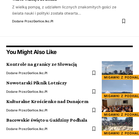
Z wielką pompą, z udziałem licznych znakomitych gości ze
świata nauki i polityki została otwarta…
Dodane Przez
Gorlice.ikc.pl
You Might Also Like
Kontrole na granicy ze Słowacją
Dodane Przez
Gorlice.ikc.pl
MIGAWKI Z PODHA
Nowotarski Piknik Lotniczy
Dodane Przez
Gorlice.ikc.pl
MIGAWKI Z PODHA
Kulturalne Krościenko nad Dunajcem
Dodane Przez
Gorlice.ikc.pl
MIGAWKI Z PODHA
Bacowskie święto u Gaździny Podhala
Dodane Przez
Gorlice.ikc.pl
MIGAWKI Z PODHA