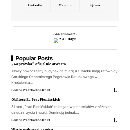
LinkedIn
Medium
Quora
- Advertisement -
Popular Posts
„Goprówka” oficjalnie otwarta
Nowy nowoczesny budynek na miarę XXI wieku mają ratownicy
Górskiego Ochotniczego Pogotowia Ratunkowego w
Krościenku…
Dodane Przez
Gorlice.ikc.pl
Obfitość 31. Prac Pienińskich
31 tom „Prac Pienińskich” to bogactwo materiałów z różnych
dziedzin życia i nauki. Dominują jednak…
Dodane Przez
Gorlice.ikc.pl
Warto walczyć do końca