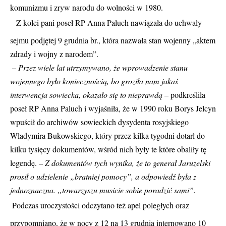
komunizmu i zryw narodu do wolności w 1980.
Z kolei pani poseł RP Anna Paluch nawiązała do uchwały
sejmu podjętej 9 grudnia br., która nazwała stan wojenny „aktem
zdrady i wojny z narodem”.
– Przez wiele lat utrzymywano, że wprowadzenie stanu
wojennego było koniecznością, bo groziła nam jakaś
interwencja sowiecka, okazało się to nieprawdą –
podkreśliła
poseł RP Anna Paluch i wyjaśniła, że w 1990 roku Borys Jelcyn
wpuścił do archiwów sowieckich dysydenta rosyjskiego
Władymira Bukowskiego, który przez kilka tygodni dotarł do
kilku tysięcy dokumentów, wśród nich były te które obaliły tę
legendę. –
Z dokumentów tych wynika, że to generał Jaruzelski
prosił o udzielenie „bratniej pomocy”, a odpowiedź była z
jednoznaczna. „towarzyszu musicie sobie poradzić sami”.
Podczas uroczystości odczytano też apel poległych oraz
przypomniano, że w nocy z 12 na 13 grudnia internowano 10