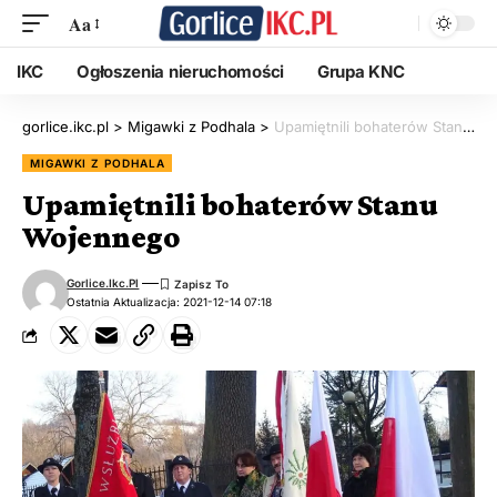
Aa
IKC
Ogłoszenia nieruchomości
Grupa KNC
gorlice.ikc.pl
>
Migawki z Podhala
>
Upamiętnili bohaterów Stanu Wojennego
MIGAWKI Z PODHALA
Upamiętnili bohaterów Stanu
Wojennego
Gorlice.ikc.pl
Ostatnia Aktualizacja: 2021-12-14 07:18