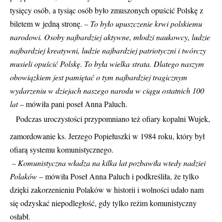
tysięcy osób, a tysiąc osób było zmuszonych opuścić Polskę z
biletem w jedną stronę.
– To było upuszczenie krwi polskiemu
narodowi. Osoby najbardziej aktywne, młodzi naukowcy, ludzie
najbardziej kreatywni, ludzie najbardziej patriotyczni i twórczy
musieli opuścić Polskę. To była wielka strata. Dlatego naszym
obowiązkiem jest pamiętać o tym najbardziej tragicznym
wydarzeniu w dziejach naszego narodu w ciągu ostatnich 100
lat
– mówiła pani poseł Anna Paluch.
Podczas uroczystości przypomniano też ofiary kopalni Wujek,
zamordowanie ks. Jerzego Popiełuszki w 1984 roku, który był
ofiarą systemu komunistycznego.
– Komunistyczna władza na kilka lat pozbawiła wtedy nadziei
Polaków
– mówiła Poseł Anna Paluch i podkreśliła, że tylko
dzięki zakorzenieniu Polaków w historii i wolności udało nam
się odzyskać niepodległość, gdy tylko reżim komunistyczny
osłabł.