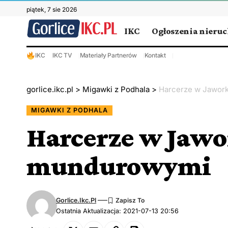
piątek, 7 sie 2026
IKC
Ogłoszenia nieru
IKC
IKC TV
Materiały Partnerów
Kontakt
gorlice.ikc.pl
>
Migawki z Podhala
>
Harcerze w Jawork
MIGAWKI Z PODHALA
Harcerze w Jawor
mundurowymi
Gorlice.ikc.pl
Ostatnia Aktualizacja: 2021-07-13 20:56