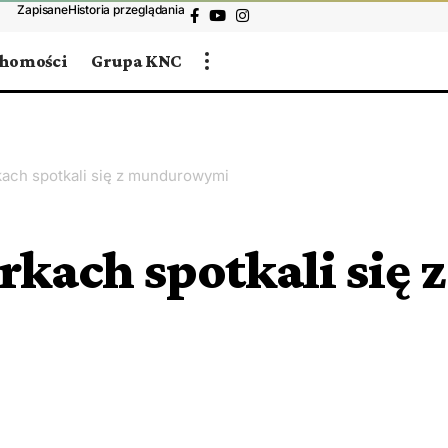
Zapisane
Historia przeglądania
chomości
Grupa KNC
ach spotkali się z mundurowymi
kach spotkali się z