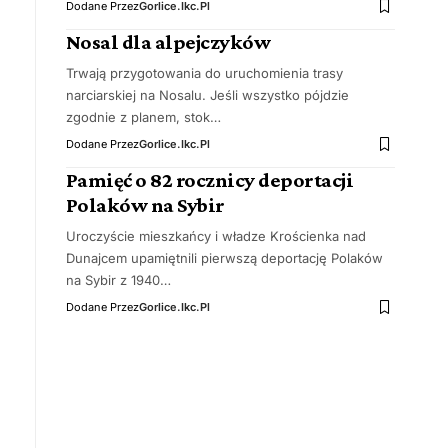
Dodane Przez
Gorlice.ikc.pl
Nosal dla alpejczyków
Trwają przygotowania do uruchomienia trasy
narciarskiej na Nosalu. Jeśli wszystko pójdzie
zgodnie z planem, stok…
Dodane Przez
Gorlice.ikc.pl
Pamięć o 82 rocznicy deportacji
Polaków na Sybir
Uroczyście mieszkańcy i władze Krościenka nad
Dunajcem upamiętnili pierwszą deportację Polaków
na Sybir z 1940…
Dodane Przez
Gorlice.ikc.pl