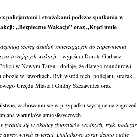
 z policjantami i strażakami podczas spotkania w
akcji: „Bezpieczne Wakacje” oraz „Kręci mnie
odejmują szereg działań zmierzających do zapewnienia
czas trwających wakacji
– wyjaśnia Dorota Garbacz,
olicji w Nowym Targu i dodaje, że dlatego mundurowi
obozie w Jaworkach. Byli wśród nich: policjant, strażak,
ysowego Urzędu Miasta i Gminy Szczawnica oraz
ństwie, zachowaniu się w przypadku wystąpienia zagrożeń
ą zmianą warunków atmosferycznych.
wywania się w okolicy zbiorników wodnych, rzek, podczas
c agresywnych zwierząt. Dodatkowo sprawdzono ogóle