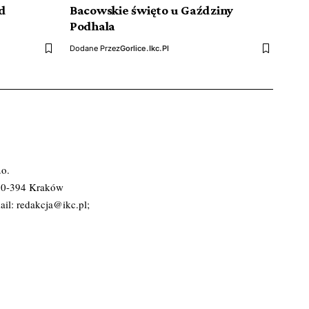
d
Bacowskie święto u Gaździny
Podhala
Dodane Przez
Gorlice.ikc.pl
.o.
 30-394 Kraków
ail:
redakcja@ikc.pl
;