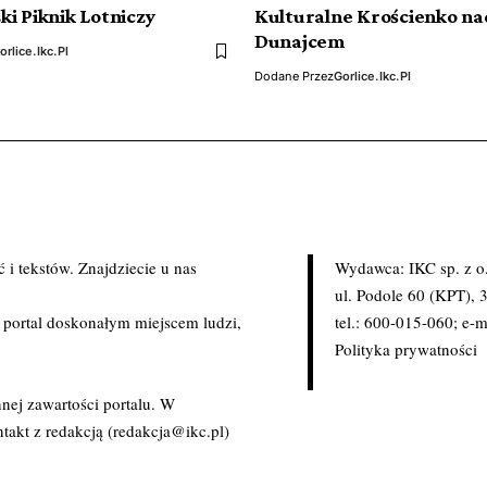
i Piknik Lotniczy
Kulturalne Krościenko na
Dunajcem
orlice.ikc.pl
Dodane Przez
Gorlice.ikc.pl
i tekstów. Znajdziecie u nas
Wydawca: IKC sp. z o
.
ul. Podole 60 (KPT),
c portal doskonałym miejscem ludzi,
tel.: 600-015-060; e-m
Polityka prywatności
nej zawartości portalu. W
takt z redakcją (redakcja@ikc.pl)