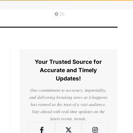
Your Trusted Source for
Accurate and Timely
Updates!
Our commitment to accuracy, impartiality,
and delivering breaking news as it happens
has earned us the trust of a vast audience.
Stay ahead with real-time updates on the
latest events, trends.