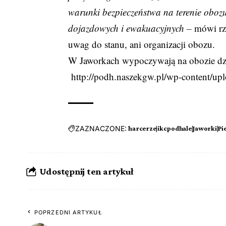
warunki bezpieczeństwa na terenie obo
dojazdowych i ewakuacyjnych –
mówi rze
uwag do stanu, ani organizacji obozu.
W Jaworkach wypoczywają na obozie dzie
http://podh.naszekgw.pl/wp-content/upl
ZAZNACZONE:
harcerze|ikcpodhale|Jaworki|Pi
Udostępnij ten artykuł
POPRZEDNI ARTYKUŁ