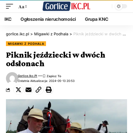
Aa
IKC
Ogłoszenia nieruchomości
Grupa KNC
gorlice.ikc.pl
>
Migawki z Podhala
>
Piknik jeździecki w dwóch odsłonach
MIGAWKI Z PODHALA
Piknik jeździecki w dwóch
odsłonach
Gorlice.ikc.pl
Ostatnia Aktualizacja: 2024-05-13 20:53