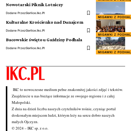
Nowotarski Piknik Lotniczy
Dodane Przez
Gorlice.ikc.pl
MIGAWKI Z PODHA
Kulturalne Krościenko nad Dunajcem
Dodane Przez
Gorlice.ikc.pl
MIGAWKI Z PODHA
Bacowskie święto u Gaździny Podhala
Dodane Przez
Gorlice.ikc.pl
MIGAWKI Z PODHA
IKC to nowoczesne medium pełne znakomitej jakości zdjęć i tekstów.
Znajdziecie u nas bieżące informacje ze swojego regionu i z całej
Małopolski.
Z dnia na dzień liczba naszych czytelników rośnie, czyniąc portal
doskonałym miejscem ludzi, którym leży na sercu dobro naszych
małych Ojczyzn.
© 2024 – IKC sp. z o.o.