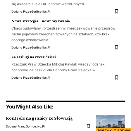
się Akademią, ale i uruchomić wśród innych…
Dodane Przez
Gorlice.ikc.pl
Nowa strategia – nowe wyzwania
Chaos budowlany i przestrzenny, nieegzekwowanie przepisów
ruchu pojazdów zmechanizowanych na szlakach, czy brak
dobrego oznakowania…
Dodane Przez
Gorlice.ikc.pl
Za zasługi na rzecz dzieci
Rzecznik Praw Dziecka Mikołaj Pawlak wręczył odznaki
honorowe Za Zasługi dla Ochrony Praw Dziecka w…
Dodane Przez
Gorlice.ikc.pl
You Might Also Like
Kontrole na granicy ze Słowacją
Dodane Przez
Gorlice.ikc.pl
MIGAWKI Z PODHA