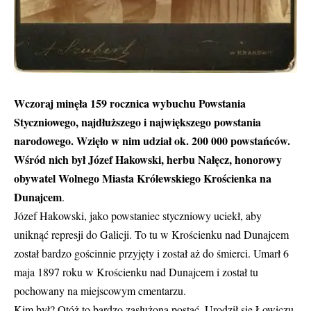
Wczoraj minęła 159 rocznica wybuchu Powstania
Styczniowego, najdłuższego i największego powstania
narodowego. Wzięło w nim udział ok. 200 000 powstańców.
Wśród nich był Józef Hakowski, herbu Nałęcz, honorowy
obywatel Wolnego Miasta Królewskiego Krościenka na
Dunajcem
.
Józef Hakowski, jako powstaniec styczniowy uciekł, aby
uniknąć represji do Galicji. To tu w Krościenku nad Dunajcem
został bardzo gościnnie przyjęty i został aż do śmierci. Umarł 6
maja 1897 roku w Krościenku nad Dunajcem i został tu
pochowany na miejscowym cmentarzu.
Kim był? Otóż to bardzo zasłużona postać. Urodził się Łowiczu