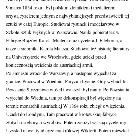
9 marca 1834 roku i był polskim złotnikiem i medalierem,
artystą cyzelerem jednym z najwybitniejszych przedstawicieli tej
sztuki w całej Europie. Studiował rysunek i modelarstwo w
Szkole Sztuk Pięknych w Warszawie. Nauki pobierał też w
Fabryce Brązów Karola Mintera oraz cyzetera J. Fileborna, a
także u srebrnika Karola Malcza. Studiował też historię literatury
na Uniwersytecie we Wrocławiu, gdzie uciekł przed
koniecznością wcielenia do austriackiej armii.
Po amnestii wrócił do Warszawy, a następnie wyjechał za
granicę. Pracował w Wiedniu, Paryżu i Lyonie. Gdy wybuchło
Powstanie Styczniowe wrócił i walczył, był ranny. Po Powstaniu
wyjechał do Wiednia, tam po dekonspiracji był więziony na
terenie monarchii austriackiej W 1864 roku zbiegł z więzienia.
Uciekł do Londynu. Tam pracował w królewskiej fabryce
złotych i srebrnych wyrobów. Potem założył własną cyzelernię.
Uzyskał nawet tytuł cyzelera królowej Wiktorii. Potem mieszkał