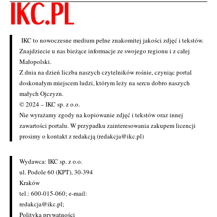
IKC to nowoczesne medium pełne znakomitej jakości zdjęć i tekstów.
Znajdziecie u nas bieżące informacje ze swojego regionu i z całej
Małopolski.
Z dnia na dzień liczba naszych czytelników rośnie, czyniąc portal
doskonałym miejscem ludzi, którym leży na sercu dobro naszych
małych Ojczyzn.
© 2024 – IKC sp. z o.o.
Nie wyrażamy zgody na kopiowanie zdjęć i tekstów oraz innej
zawartości portalu. W przypadku zainteresowania zakupem licencji
prosimy o kontakt z redakcją (redakcja@ikc.pl)
Wydawca: IKC sp. z o.o.
ul. Podole 60 (KPT), 30-394
Kraków
tel.: 600-015-060; e-mail:
redakcja@ikc.pl
;
Polityka prywatności