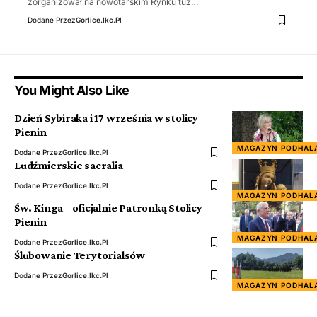
zorganizował na nowotarskim Rynku tuż…
Dodane Przez
Gorlice.ikc.pl
You Might Also Like
Dzień Sybiraka i 17 września w stolicy
Pienin
MAGAZYN PODHAL
Dodane Przez
Gorlice.ikc.pl
Ludźmierskie sacralia
Dodane Przez
Gorlice.ikc.pl
MAGAZYN PODHAL
Św. Kinga – oficjalnie Patronką Stolicy
Pienin
MAGAZYN PODHAL
Dodane Przez
Gorlice.ikc.pl
Ślubowanie Terytorialsów
Dodane Przez
Gorlice.ikc.pl
MAGAZYN PODHAL