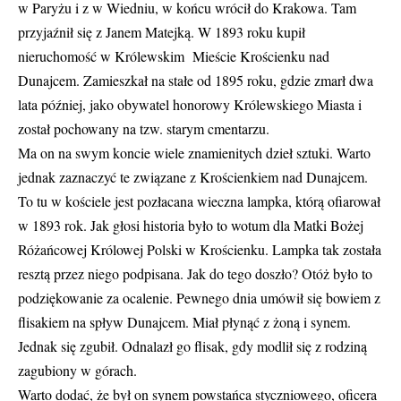
w Paryżu i z w Wiedniu, w końcu wrócił do Krakowa. Tam
przyjaźnił się z Janem Matejką. W 1893 roku kupił
nieruchomość w Królewskim Mieście Krościenku nad
Dunajcem. Zamieszkał na stałe od 1895 roku, gdzie zmarł dwa
lata później, jako obywatel honorowy Królewskiego Miasta i
został pochowany na tzw. starym cmentarzu.
Ma on na swym koncie wiele znamienitych dzieł sztuki. Warto
jednak zaznaczyć te związane z Krościenkiem nad Dunajcem.
To tu w kościele jest pozłacana wieczna lampka, którą ofiarował
w 1893 rok. Jak głosi historia było to wotum dla Matki Bożej
Różańcowej Królowej Polski w Krościenku. Lampka tak została
resztą przez niego podpisana. Jak do tego doszło? Otóż było to
podziękowanie za ocalenie. Pewnego dnia umówił się bowiem z
flisakiem na spływ Dunajcem. Miał płynąć z żoną i synem.
Jednak się zgubił. Odnalazł go flisak, gdy modlił się z rodziną
zagubiony w górach.
Warto dodać, że był on synem powstańca styczniowego, oficera