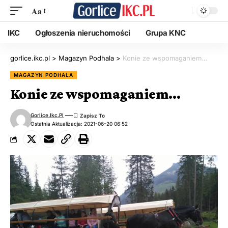
Aa
IKC
Ogłoszenia nieruchomości
Grupa KNC
gorlice.ikc.pl
>
Magazyn Podhala
>
Konie ze wspomaganiem…
MAGAZYN PODHALA
Konie ze wspomaganiem…
Gorlice.ikc.pl
Ostatnia Aktualizacja: 2021-06-20 06:52