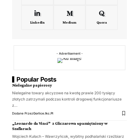
LinkedIn
Medium
Quora
- Advertisement -
Popular Posts
Nielegalne papierosy
Nielegalne towary akcyzowe na kwotę prawie 200 tysięcy
złotych zatrzymali podczas kontroli drogowej funkcjonariusze
z…
Dodane Przez
Gorlice.ikc.pl
„Leonardo da Vinci” z Gliczarowa upamiętniony w
Szaflarach
Wojciech Kułach – Wawrzyńcok, wybitny podhalański rzeźbiarz