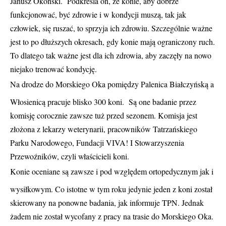
Janusz Okoński. Podkreśla on, że konie, aby dobrze
funkcjonować, być zdrowie i w kondycji muszą, tak jak
człowiek, się ruszać, to sprzyja ich zdrowiu. Szczególnie ważne
jest to po dłuższych okresach, gdy konie mają ograniczony ruch.
To dlatego tak ważne jest dla ich zdrowia, aby zaczęły na nowo
niejako trenować kondycję.
Na drodze do Morskiego Oka pomiędzy Palenica Białczyńską a
Włosienicą pracuje blisko 300 koni. Są one badanie przez
komisję corocznie zawsze tuż przed sezonem. Komisja jest
złożona z lekarzy weterynarii, pracowników Tatrzańskiego
Parku Narodowego, Fundacji VIVA! I Stowarzyszenia
Przewoźników, czyli właścicieli koni.
Konie oceniane są zawsze i pod względem ortopedycznym jak i
wysiłkowym. Co istotne w tym roku jedynie jeden z koni został
skierowany na ponowne badania, jak informuje TPN. Jednak
żadem nie został wycofany z pracy na trasie do Morskiego Oka.