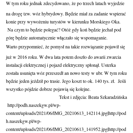
W tym roku jednak zdecydowano, że po trzech latach wyjedzie
na drogę tzw. wóz hybrydowy. Będzie miał za zadanie wspierać
konie przy wywożeniu turystów w kierunku Morskiego Oka.
Na czym to będzie polegać? Otóż gdy koń będzie jechał pod
górę będzie automatycznie włączało się wspomaganie.
Warto przypomnieć, że pomysł na takie rozwiązanie pojawił się
już w 2016 roku. W dwa lata potem doszło do awarii zwarcia
instalacji elektrycznej i pojazd elektryczny spłonął. Usterka
została usunięta wóz przeszedł an nowo testy w ubr. W tym roku
będzie jeden jeździł po trasie. Jego koszt to ok. 140 tys. zł. Jeśli
wszystko pójdzie dobrze pojawią się kolejne.
Tekst i zdjęcia: Beata Szkaradzińska
http://podh.naszekgw.pl/wp-
content/uploads/2021/06/IMG_20210613_142114.jpg|http://pod
h.naszekgw.pl/wp-
content/uploads/2021/06/IMG_20210613_141952.jpg|http://pod