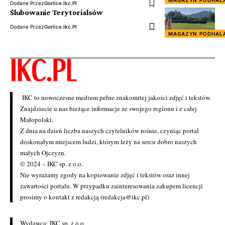
MAGAZYN PODHAL
Dodane Przez
Gorlice.ikc.pl
Ślubowanie Terytorialsów
Dodane Przez
Gorlice.ikc.pl
MAGAZYN PODHAL
IKC to nowoczesne medium pełne znakomitej jakości zdjęć i tekstów.
Znajdziecie u nas bieżące informacje ze swojego regionu i z całej
Małopolski.
Z dnia na dzień liczba naszych czytelników rośnie, czyniąc portal
doskonałym miejscem ludzi, którym leży na sercu dobro naszych
małych Ojczyzn.
© 2024 – IKC sp. z o.o.
Nie wyrażamy zgody na kopiowanie zdjęć i tekstów oraz innej
zawartości portalu. W przypadku zainteresowania zakupem licencji
prosimy o kontakt z redakcją (redakcja@ikc.pl)
Wydawca: IKC sp. z o.o.