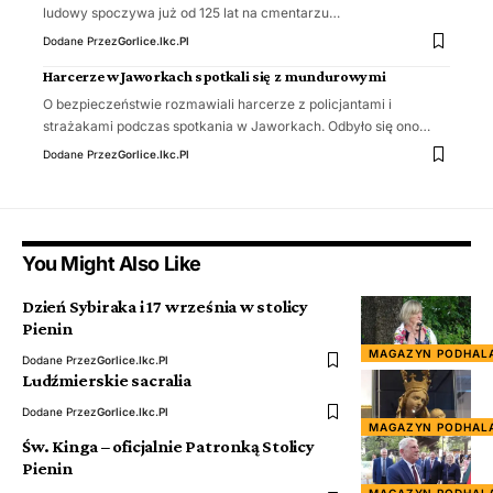
ludowy spoczywa już od 125 lat na cmentarzu…
Dodane Przez
Gorlice.ikc.pl
Harcerze w Jaworkach spotkali się z mundurowymi
O bezpieczeństwie rozmawiali harcerze z policjantami i
strażakami podczas spotkania w Jaworkach. Odbyło się ono…
Dodane Przez
Gorlice.ikc.pl
You Might Also Like
Dzień Sybiraka i 17 września w stolicy
Pienin
MAGAZYN PODHAL
Dodane Przez
Gorlice.ikc.pl
Ludźmierskie sacralia
Dodane Przez
Gorlice.ikc.pl
MAGAZYN PODHAL
Św. Kinga – oficjalnie Patronką Stolicy
Pienin