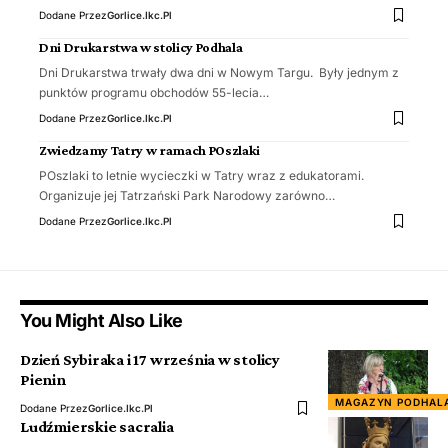
Dodane Przez
Gorlice.ikc.pl
Dni Drukarstwa w stolicy Podhala
Dni Drukarstwa trwały dwa dni w Nowym Targu. Były jednym z
punktów programu obchodów 55-lecia…
Dodane Przez
Gorlice.ikc.pl
Zwiedzamy Tatry w ramach POszlaki
POszlaki to letnie wycieczki w Tatry wraz z edukatorami.
Organizuje jej Tatrzański Park Narodowy zarówno…
Dodane Przez
Gorlice.ikc.pl
You Might Also Like
Dzień Sybiraka i 17 września w stolicy
Pienin
MAGAZYN PODHAL
Dodane Przez
Gorlice.ikc.pl
Ludźmierskie sacralia