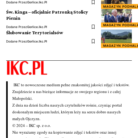
Dodane Przez
Gorlice.ikc.pl
MAGAZYN PODHAL
Św. Kinga – oficjalnie Patronką Stolicy
Pienin
MAGAZYN PODHAL
Dodane Przez
Gorlice.ikc.pl
Ślubowanie Terytorialsów
Dodane Przez
Gorlice.ikc.pl
MAGAZYN PODHAL
IKC to nowoczesne medium pełne znakomitej jakości zdjęć i tekstów.
Znajdziecie u nas bieżące informacje ze swojego regionu i z całej
Małopolski.
Z dnia na dzień liczba naszych czytelników rośnie, czyniąc portal
doskonałym miejscem ludzi, którym leży na sercu dobro naszych
małych Ojczyzn.
© 2024 – IKC sp. z o.o.
Nie wyrażamy zgody na kopiowanie zdjęć i tekstów oraz innej