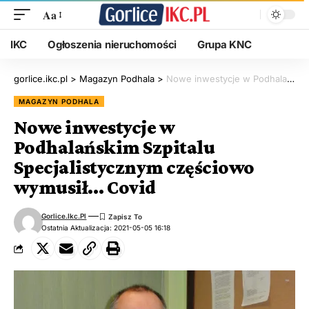
Aa
IKC
Ogłoszenia nieruchomości
Grupa KNC
gorlice.ikc.pl
>
Magazyn Podhala
>
Nowe inwestycje w Podhalańskim Szpitalu Specjalistycznym częściowo wymusił… Covid
MAGAZYN PODHALA
Nowe inwestycje w
Podhalańskim Szpitalu
Specjalistycznym częściowo
wymusił… Covid
Gorlice.ikc.pl
Ostatnia Aktualizacja: 2021-05-05 16:18