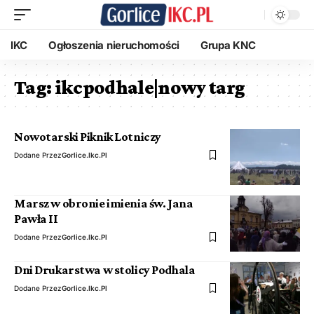
IKC
Ogłoszenia nieruchomości
Grupa KNC
Tag:
ikcpodhale|nowy targ
Nowotarski Piknik Lotniczy
Dodane Przez
Gorlice.ikc.pl
Marsz w obronie imienia św. Jana
Pawła II
Dodane Przez
Gorlice.ikc.pl
Dni Drukarstwa w stolicy Podhala
Dodane Przez
Gorlice.ikc.pl