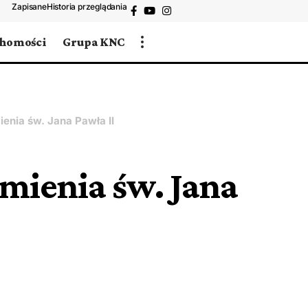
Zapisane
Historia przeglądania
chomości
Grupa KNC
ienia św. Jana Pawła II
mienia św. Jana