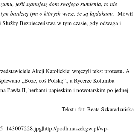
ozumu, jeśli szanujesz dom swojego sumienia, to nie
tym bardziej tym o których wiesz, że są łajdakami.
Mówił
mi Służby Bezpieczeństwa w tym czasie, gdy odwaga i
edstawiciele Akcji Katolickiej wręczyli tekst protestu. A
śpiewano „Boże, coś Polskę”., a Rycerze Kolumba
ana Pawła II, herbami papieskim i nowotarskim po jednej
Tekst i fot: Beata Szkaradzińska
_143007228.jpg|http://podh.naszekgw.pl/wp-