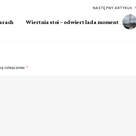
NASTĘPNY ARTYKUŁ
larach
Wiertnia stoi – odwiert lada moment
są oznaczone
*