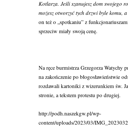
Kotlarza. Jeśli szanujesz dom swojego r
możesz otworzyć tych drzwi byle komu, a 
on też o „spotkaniu” z funkcjonariusza
sprzeciw miały swoją cenę.
Na ręce burmistrza Grzegorza Watychy prz
na zakończenie po błogosławieństwie od
rozdawali kartoniki z wizerunkiem św. J
stronie, a tekstem protestu po drugiej.
http://podh.naszekgw.pl/wp-
content/uploads/2023/03/IMG_20230325