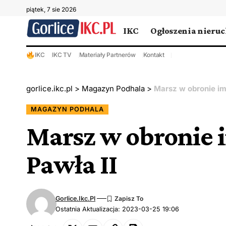
piątek, 7 sie 2026
IKC
Ogłoszenia nieru
IKC
IKC TV
Materiały Partnerów
Kontakt
gorlice.ikc.pl
>
Magazyn Podhala
>
Marsz w obronie im
MAGAZYN PODHALA
Marsz w obronie i
Pawła II
Gorlice.ikc.pl
Ostatnia Aktualizacja: 2023-03-25 19:06