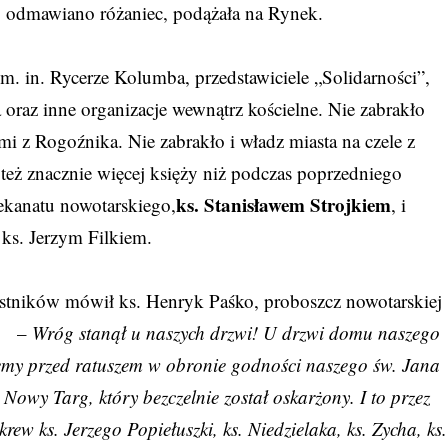
ej odmawiano różaniec, podążała na Rynek.
m. in. Rycerze Kolumba, przedstawiciele „Solidarności”,
oraz inne organizacje wewnątrz kościelne. Nie zabrakło
mi z Rogoźnika. Nie zabrakło i władz miasta na czele z
eż znacznie więcej księży niż podczas poprzedniego
ks. Stanisławem Strojkiem
ekanatu nowotarskiego,
, i
ks. Jerzym Filkiem.
stników mówił ks. Henryk Paśko, proboszcz nowotarskiej
ki. –
Wróg stanął u naszych drzwi! U drzwi domu naszego
emy przed ratuszem w obronie godności naszego św. Jana
owy Targ, który bezczelnie został oskarżony. I to przez
krew ks. Jerzego Popiełuszki, ks. Niedzielaka, ks. Zycha, ks.