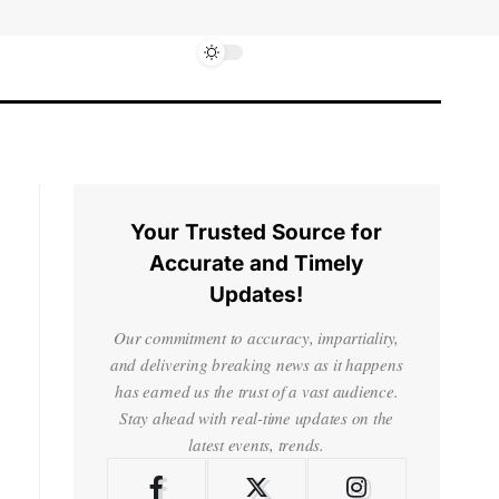
Your Trusted Source for
Accurate and Timely
Updates!
Our commitment to accuracy, impartiality,
and delivering breaking news as it happens
has earned us the trust of a vast audience.
Stay ahead with real-time updates on the
latest events, trends.