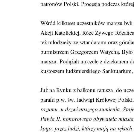
patronów Polski. Procesja podczas któr
Wśród kilkuset uczestników marszu byli 
Akcji Katolickiej, Róże Żywego Różańca 
też młodzieży ze sztandarami oraz górala
burmistrzem Grzegorzem Watychą. Było t
marszu. Podążali na czele z dziekanem d
kustoszem ludźmierskiego Sanktuarium, 
Już na Rynku z balkonu ratusza do ucze
parafii p.w. św. Jadwigi Królowej Pols
rozumu, u drzwi naszego sumienia. Staj
Pawła II, honorowego obywatela miasta N
kogo, przez ludzi, którzy mają na rękach 