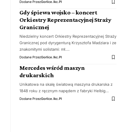
Dodane Przez
Gorlice.ikc.pl
Gdy śpiewa wojsko – koncert
Orkiestry Reprezentacyjnej Straży
Granicznej
Niedzielny koncert Orkiestry Reprezentacyjnej Straży
Granicznej pod dyrygenturą Krzysztofa Madziara i ze
znakomitymi solistami: mł.…
Dodane Przez
Gorlice.ikc.pl
Mercedes wśród maszyn
drukarskich
Unikatowa na skalę światową maszyna drukarska z
1848 roku z ręcznym napędem z fabryki Helbig…
Dodane Przez
Gorlice.ikc.pl