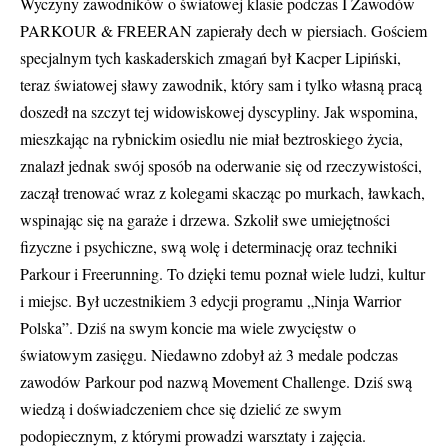
Wyczyny zawodników o światowej klasie podczas I Zawodów
PARKOUR & FREERAN zapierały dech w piersiach. Gościem
specjalnym tych kaskaderskich zmagań był Kacper Lipiński,
teraz światowej sławy zawodnik, który sam i tylko własną pracą
doszedł na szczyt tej widowiskowej dyscypliny. Jak wspomina,
mieszkając na rybnickim osiedlu nie miał beztroskiego życia,
znalazł jednak swój sposób na oderwanie się od rzeczywistości,
zaczął trenować wraz z kolegami skacząc po murkach, ławkach,
wspinając się na garaże i drzewa. Szkolił swe umiejętności
fizyczne i psychiczne, swą wolę i determinację oraz techniki
Parkour i Freerunning. To dzięki temu poznał wiele ludzi, kultur
i miejsc. Był uczestnikiem 3 edycji programu „Ninja Warrior
Polska”. Dziś na swym koncie ma wiele zwycięstw o
światowym zasięgu. Niedawno zdobył aż 3 medale podczas
zawodów Parkour pod nazwą Movement Challenge. Dziś swą
wiedzą i doświadczeniem chce się dzielić ze swym
podopiecznym, z którymi prowadzi warsztaty i zajęcia.