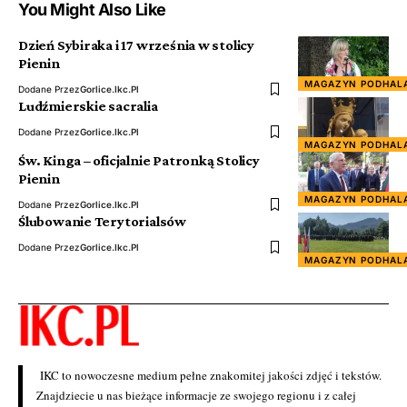
You Might Also Like
Dzień Sybiraka i 17 września w stolicy
Pienin
MAGAZYN PODHAL
Dodane Przez
Gorlice.ikc.pl
Ludźmierskie sacralia
Dodane Przez
Gorlice.ikc.pl
MAGAZYN PODHAL
Św. Kinga – oficjalnie Patronką Stolicy
Pienin
MAGAZYN PODHAL
Dodane Przez
Gorlice.ikc.pl
Ślubowanie Terytorialsów
Dodane Przez
Gorlice.ikc.pl
MAGAZYN PODHAL
IKC to nowoczesne medium pełne znakomitej jakości zdjęć i tekstów.
Znajdziecie u nas bieżące informacje ze swojego regionu i z całej