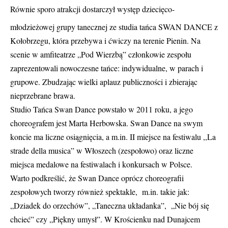
Równie sporo atrakcji dostarczył występ dziecięco-
młodzieżowej grupy tanecznej ze studia tańca SWAN DANCE z
Kołobrzegu, która przebywa i ćwiczy na terenie Pienin. Na
scenie w amfiteatrze „Pod Wierzbą” członkowie zespołu
zaprezentowali nowoczesne tańce: indywidualne, w parach i
grupowe. Zbudzając wielki aplauz publiczności i zbierając
nieprzebrane brawa.
Studio Tańca Swan Dance powstało w 2011 roku, a jego
choreografem jest Marta Herbowska. Swan Dance na swym
koncie ma liczne osiągnięcia, a m.in. II miejsce na festiwalu ,,La
strade della musica” w Włoszech (zespołowo) oraz liczne
miejsca medalowe na festiwalach i konkursach w Polsce.
Warto podkreślić, że Swan Dance oprócz choreografii
zespołowych tworzy również spektakle, m.in. takie jak:
„Dziadek do orzechów”, „Taneczna układanka”, „Nie bój się
chcieć” czy „Piękny umysł”. W Krościenku nad Dunajcem