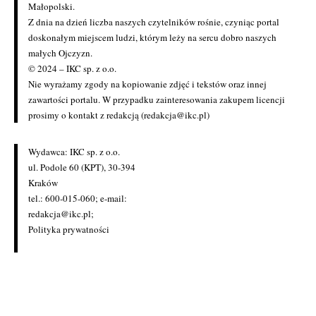
Małopolski.
Z dnia na dzień liczba naszych czytelników rośnie, czyniąc portal
doskonałym miejscem ludzi, którym leży na sercu dobro naszych
małych Ojczyzn.
© 2024 – IKC sp. z o.o.
Nie wyrażamy zgody na kopiowanie zdjęć i tekstów oraz innej
zawartości portalu. W przypadku zainteresowania zakupem licencji
prosimy o kontakt z redakcją (redakcja@ikc.pl)
Wydawca: IKC sp. z o.o.
ul. Podole 60 (KPT), 30-394
Kraków
tel.: 600-015-060; e-mail:
redakcja@ikc.pl
;
Polityka prywatności