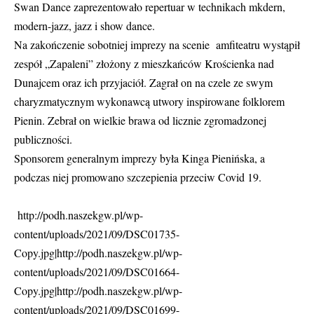
Swan Dance zaprezentowało repertuar w technikach mkdern,
modern-jazz, jazz i show dance.
Na zakończenie sobotniej imprezy na scenie amfiteatru wystąpił
zespół „Zapaleni” złożony z mieszkańców Krościenka nad
Dunajcem oraz ich przyjaciół. Zagrał on na czele ze swym
charyzmatycznym wykonawcą utwory inspirowane folklorem
Pienin. Zebrał on wielkie brawa od licznie zgromadzonej
publiczności.
Sponsorem generalnym imprezy była Kinga Pienińska, a
podczas niej promowano szczepienia przeciw Covid 19.
http://podh.naszekgw.pl/wp-
content/uploads/2021/09/DSC01735-
Copy.jpg|http://podh.naszekgw.pl/wp-
content/uploads/2021/09/DSC01664-
Copy.jpg|http://podh.naszekgw.pl/wp-
content/uploads/2021/09/DSC01699-