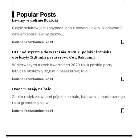
Popular Posts
Lawiny w dolinie Roztoki
Część szlaków jest zasypana, a to z powodu lawin. Niedawno 3
całkiem spore lawiny zeszły…
Dodane Przez
Gorlice.ikc.pl
ULC: od stycznia do września 2020 r. polskie lotniska
obsłużyły 12,8 mln pasażerów. Co z Balicami?
W pierwszych trzech kwartałach 2020 roku polskie porty
lotnicze obsłużyły 12,8 mln pasażerów; to o…
Dodane Przez
Gorlice.ikc.pl
Owce ruszają na hale
Zanim redyk z owcami pójdzie na hale, bacowie i juhasi każdego
roku gromadzą się w…
Dodane Przez
Gorlice.ikc.pl